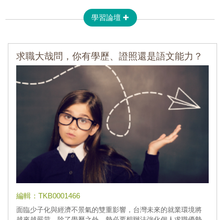
學習論壇 ✚
求職大哉問，你有學歷、證照還是語文能力？
編輯：TKB0001466
面臨少子化與經濟不景氣的雙重影響，台灣未來的就業環境將
越來越嚴苛，除了學歷之外，勢必要想辦法強化個人求職優勢