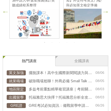
員
測申請入學/繁星推薦採計英
知】外交特考英文門檻整理
聽成績校系整理
與必知英文檢定準備
熱門講座
全國課表
英文加強
擺脫課本！高中生國際新聞閱讀力與跨領域19素養表達術
08/06
就業職場
破除職場尬聊！外商必備 Small Talk 與跨文化溝通實戰演練
08/05
地區限定
多益考前重點精華複習講座｜考前關鍵 1 小時，解鎖高分密碼！
08/03
出國留學
托福雅思大抉擇？托福雅思分析全攻略，30分鐘盲測判斷備考方向！
08/03
GRE證
GRE考試必知資訊：備戰留學申請、迎戰GRE新制一次考到位！
06/26