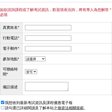
如欲諮詢課程或了解考試資訊，歡迎填表洽詢，將有專人為您解答 *
必填
真實姓名
*
行動電話
*
電子郵件
*
參加地點
*
可聯絡時
間
*
備註描述
我想收到最新考試資訊及課程優惠電子報
請勾選已詳細閱讀及了解本站之
個資法相關規範
。