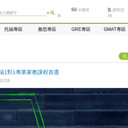
全國課
課程諮
表
詢
托福專區
雅思專區
GRE專區
GMAT專區
回
福1對1專業家教課程首選
2/18