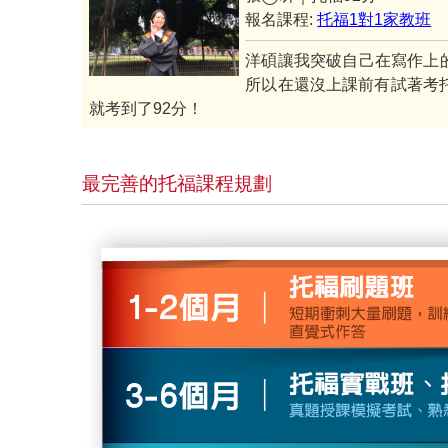
報名課程:
托福1對1家教班
洋碩讓我突破自己在寫作上
所以在還沒上課前有試著考
就考到了92分！
最完善的托福課程規劃