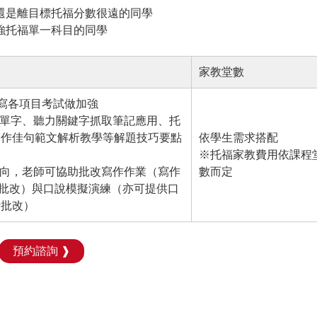
還是離目標托福分數很遠的同學
強托福單一科目的同學
家教堂數
讀/寫各項目考試做加強
術單字、聽力關鍵字抓取筆記應用、托
寫作佳句範文解析教學等解題技巧要點
依學生需求搭配
※托福家教費用依課程
方向，老師可協助批改寫作作業（寫作
數而定
進行批改）與口說模擬演練（亦可提供口
行批改）
預約諮詢 ❱