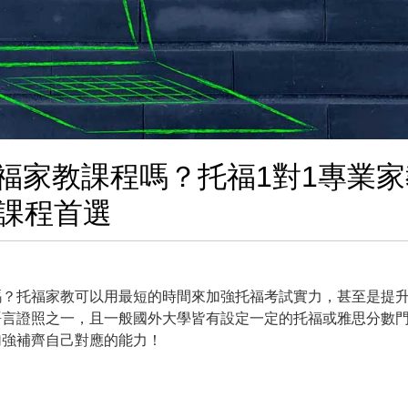
福家教課程嗎？托福1對1專業家
課程首選
嗎？托福家教可以用最短的時間來加強托福考試實力，甚至是提
語言證照之一，且一般國外大學皆有設定一定的托福或雅思分數
加強補齊自己對應的能力！