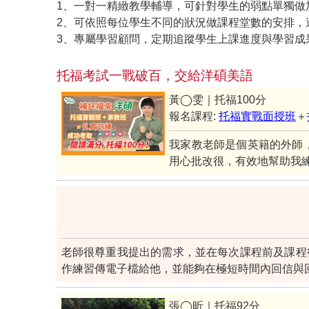
1、一對一精緻教學輔導，可針對學生的弱點單獨做
2、可依照每位學生不同的狀況做課程堂數的安排，
3、專屬學習顧問，定期追蹤學生上課進度與學習成
托福考試一戰破百，交給洋碩美語
黃◯雯｜托福100分
報名課程:
托福實戰面授班
＋
我家教老師是個英籍的外師
用心批改很，有效地幫助我
老師很尊重我提出的需求，並在每次課程前及課程
作練習傳電子檔給他，並能夠在極短時間內回信與
張◯昕｜托福92分