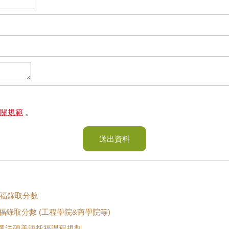
關規範
。
送出資料
托福錄取分數
福錄取分數 (工程學院&商學院等)
選洋碩美語托福課程規劃