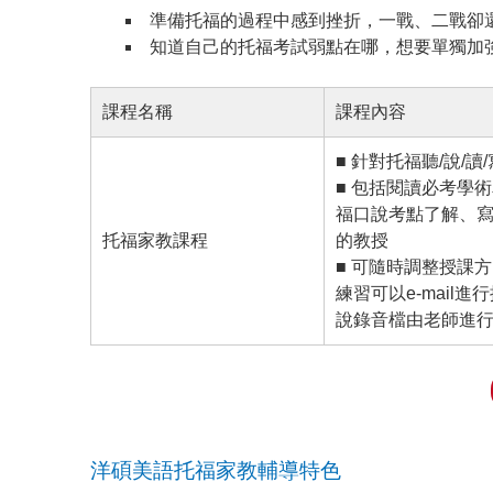
準備托福的過程中感到挫折，一戰、二戰卻
知道自己的托福考試弱點在哪，想要單獨加
課程名稱
課程內容
■ 針對托福聽/說/
■ 包括閱讀必考學
福口說考點了解、
托福家教課程
的教授
■ 可隨時調整授課
練習可以e-mail
說錄音檔由老師進
洋碩美語托福家教輔導特色