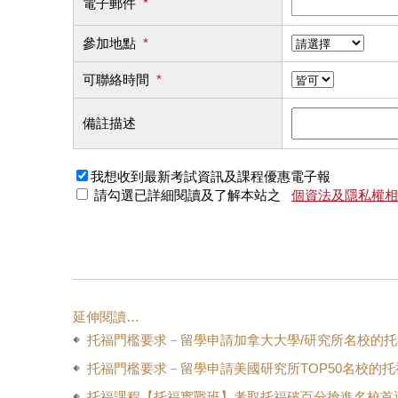
電子郵件
*
參加地點
*
可聯絡時間
*
備註描述
我想收到最新考試資訊及課程優惠電子報
請勾選已詳細閱讀及了解本站之
個資法及隱私權相
延伸閱讀…
托福門檻要求－留學申請加拿大大學/研究所名校的
托福門檻要求－留學申請美國研究所TOP50名校的托
托福課程【托福實戰班】考取托福破百分搶進名校首