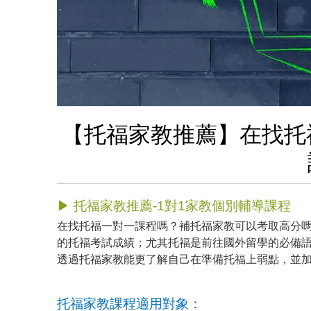
【托福家教推薦】在找托
▶ 托福家教推薦-1對1家教個別輔導課程
在找托福一對一課程嗎？補托福家教可以考取高分
的托福考試成績；尤其托福是前往國外留學的必備
透過托福家教能更了解自己在準備托福上弱點，並
托福家教課程適用對象：