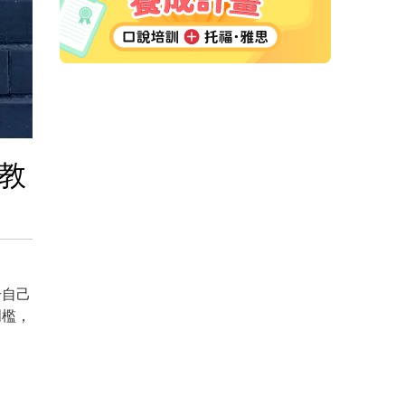
教
升自己
門檻，