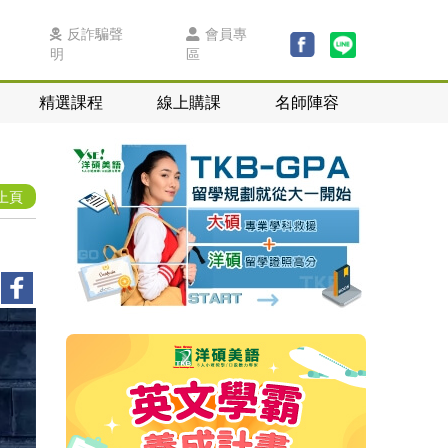
反詐騙聲
會員專
明
區
精選課程
線上購課
名師陣容
上頁