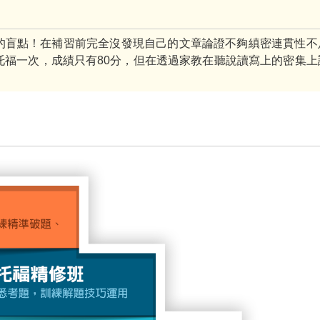
的盲點！在補習前完全沒發現自己的文章論證不夠縝密連貫性不
托福一次，成績只有80分，但在透過家教在聽說讀寫上的密集上