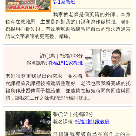
對1家教班
我家教老師是個英籍的外師，本身
也有在教雅思，主要是針對我的口說和寫作做補強。老師
都很用心批改很，有效地幫助我練習把自己的想法透過言
語或文字表達的更完整、精確。
許◯惠｜托福103分
報名課程:
托福1對1家教班
老師很尊重我提出的需求，並在每
次課程前及課程後將建議整理好，老師也讓我將完成的托
福寫作練習傳電子檔給他，並能夠在極短時間內回信與回
饋，讓我在工作之餘也能進行檢討修正。
張◯昕｜托福92分
報名課程:
托福1對1家教班
洋碩讓我突破自己在寫作上的盲