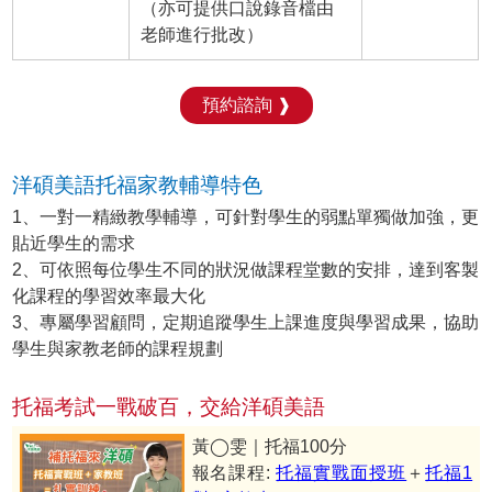
（亦可提供口說錄音檔由
老師進行批改）
預約諮詢 ❱
洋碩美語托福家教輔導特色
1、一對一精緻教學輔導，可針對學生的弱點單獨做加強，更
貼近學生的需求
2、可依照每位學生不同的狀況做課程堂數的安排，達到客製
化課程的學習效率最大化
3、專屬學習顧問，定期追蹤學生上課進度與學習成果，協助
學生與家教老師的課程規劃
托福考試一戰破百，交給洋碩美語
黃◯雯｜托福100分
報名課程:
托福實戰面授班
＋
托福1