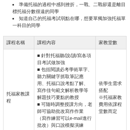
準備托福的過程中感到挫折，一戰、二戰卻還是離目
標托福分數很遠的同學
知道自己的托福考試弱點在哪，想要單獨加強托福單
一科目的同學
課程名稱
課程內容
家教堂數
■ 針對托福聽/說/讀/寫各項
目考試做加強
■ 包括閱讀必考學術單字、
聽力關鍵字抓取筆記應
用、托福口說考點了解、
依學生需求
寫作佳句範文解析教學等
搭配
托福家教課
解題技巧要點的教授
※托福家教
程
■ 可隨時調整授課方向，老
費用依課程
師可協助批改寫作作業
堂數而定
（寫作練習可以e-mail進行
批改）與口說模擬演練