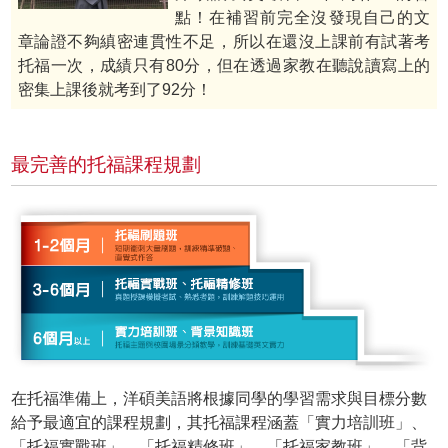
點！在補習前完全沒發現自己的文
章論證不夠縝密連貫性不足，所以在還沒上課前有試著考
托福一次，成績只有80分，但在透過家教在聽說讀寫上的
密集上課後就考到了92分！
最完善的托福課程規劃
在托福準備上，洋碩美語將根據同學的學習需求與目標分數
給予最適宜的課程規劃，其托福課程涵蓋「實力培訓班」、
「托福實戰班」、「托福精修班」、「托福家教班」、「背