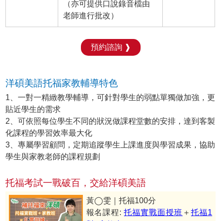
（亦可提供口說錄音檔由
老師進行批改）
預約諮詢 ❱
洋碩美語托福家教輔導特色
1、一對一精緻教學輔導，可針對學生的弱點單獨做加強，更
貼近學生的需求
2、可依照每位學生不同的狀況做課程堂數的安排，達到客製
化課程的學習效率最大化
3、專屬學習顧問，定期追蹤學生上課進度與學習成果，協助
學生與家教老師的課程規劃
托福考試一戰破百，交給洋碩美語
黃◯雯｜托福100分
報名課程:
托福實戰面授班
＋
托福1