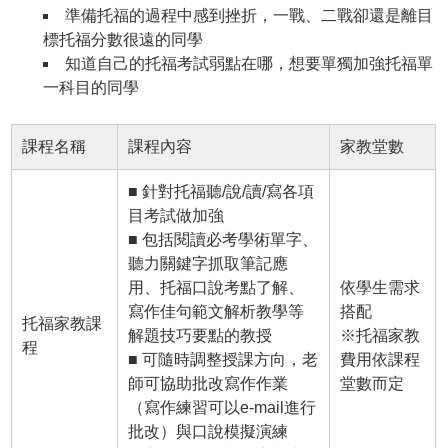
準備托福的過程中感到挫折，一戰、二戰卻還是離目
標托福分數很遠的同學
知道自己的托福考試弱點在哪，想要單獨加強托福單
一科目的同學
課程名稱
課程內容
家教堂數
■ 針對托福聽/說/讀/寫各項
目考試做加強
■ 包括閱讀必考學術單字、
聽力關鍵字抓取筆記應
用、托福口說考點了解、
依學生需求
寫作佳句範文解析教學等
搭配
托福家教課
解題技巧要點的教授
※托福家教
程
■ 可隨時調整授課方向，老
費用依課程
師可協助批改寫作作業
堂數而定
（寫作練習可以e-mail進行
批改）與口說模擬演練