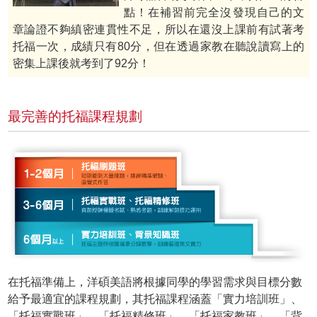
點！在補習前完全沒發現自己的文
章論證不夠縝密連貫性不足，所以在還沒上課前有試著考
托福一次，成績只有80分，但在透過家教在聽說讀寫上的
密集上課後就考到了92分！
最完善的托福課程規劃
在托福準備上，洋碩美語將根據同學的學習需求與目標分數
給予最適宜的課程規劃，其托福課程涵蓋「實力培訓班」、
「托福實戰班」、「托福精修班」、「托福家教班」、「背