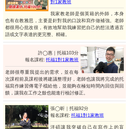
對1家教班
我家教老師是個英籍的外師，本身
也有在教雅思，主要是針對我的口說和寫作做補強。老師
都很用心批改很，有效地幫助我練習把自己的想法透過言
語或文字表達的更完整、精確。
許◯惠｜托福103分
報名課程:
托福1對1家教班
老師很尊重我提出的需求，並在每
次課程前及課程後將建議整理好，老師也讓我將完成的托
福寫作練習傳電子檔給他，並能夠在極短時間內回信與回
饋，讓我在工作之餘也能進行檢討修正。
張◯昕｜托福92分
報名課程:
托福1對1家教班
洋碩讓我突破自己在寫作上的盲