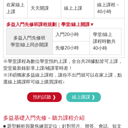
在家線上
線上課程－
天天開課
線上上課
上課
40小時
多益入門先修班課程規劃｜學堂/線上開課▼
入門20小時
學堂/線上
多益入門先修班
課程時數共
學堂/線上同步開課
先修20小時
40小時
※學堂課程為數位學堂預約上課，全台共28據點皆可上課，
堂堂最新錄影享上課/補課零時差！
※洋碩獨家多益線上課程，讓你不出門就可以在家上課，點
選線上購課即可線上購買課程↓
預約試聽 ❱
線上購課 ❱
多益基礎入門先修－聽力課程介紹
■ 題型解析與聚焦練習定位：針對照片、簡答、會話、短文