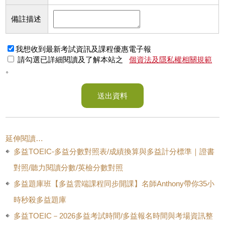
備註描述
我想收到最新考試資訊及課程優惠電子報
請勾選已詳細閱讀及了解本站之
個資法及隱私權相關規範
。
送出資料
延伸閱讀…
多益TOEIC-多益分數對照表/成績換算與多益計分標準｜證書
對照/聽力閱讀分數/英檢分數對照
多益題庫班【多益雲端課程同步開課】名師Anthony帶你35小
時秒殺多益題庫
多益TOEIC－2026多益考試時間/多益報名時間與考場資訊整