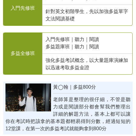
入門先修班
針對英文初階學生，先以加強多益單字
文法閱讀基礎
入門先修班｜聽力｜閱讀
多益題庫班｜聽力｜閱讀
多益全修班
強化多益考試概念，以大量題庫演練加
以迅速考取多益金證
黃◯翰｜多益800分
老師算是整理的很仔細，不管是聽
力或是閱讀部分都會幫我們整理出
詳細的解題方法，基本上都可以讓
你在考試時把該拿的基本題都輕易得到分數，經過短短的
12堂課，在第一次的多益考試就能夠拿到800分