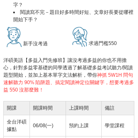
字？
閱讀寫不完－題目好多時間好短、文章好長要從哪裡
開始下手？
求過門檻550
新手沒考過
洋碩美語【多益入門先修班】讓沒考過多益的你也不用擔
心，針對多益零基礎的同學透過了解基礎多益考試聽力/閱讀
題型開始，並加上基本單字文法解析，帶你
神抓 5W1H 問句
速解聽力 90% 陷阱題、搞定閱讀神定位關鍵字，想要考過多
益 550 沒那麼難！
開課
開課時間
上課時間
備註
全台洋碩
06/08(一)
預約上課
學堂課程
據點