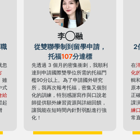
李◯融
，職
從雙聯學制到留學申請，
2
托福
107
分達標
就忽
先透過 3 個月的密集衝刺，我順利
在
方
達到申請國際雙學位所需的托福門
化
，雖
檻90分以上。為了申請國外研究
輯
中式
所，我再次報考托福，密集又個別
原
會給
化的訓練，特別感謝寫作與口說老
正
習起
師提供額外練習資源與詳細回饋，
課
增
讓我能在短時間內針對弱點進行強
練
化！
常