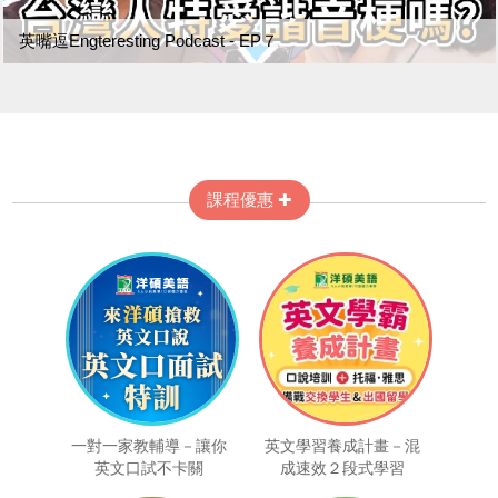
英嘴逗Engteresting Podcast - EP７
課程優惠 ✚
一對一家教輔導－讓你
英文學習養成計畫－混
英文口試不卡關
成速效２段式學習