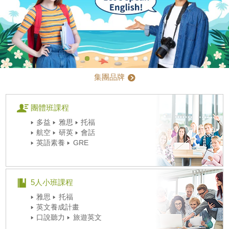
集團品牌
團體班課程
多益
雅思
托福
航空
研英
會話
英語素養
GRE
5人小班課程
雅思
托福
英文養成計畫
口說聽力
旅遊英文