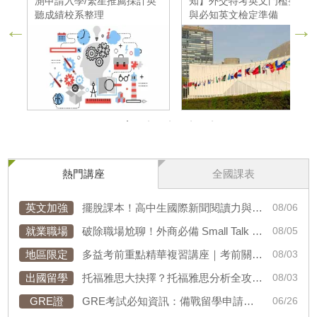
員
測申請入學/繁星推薦採計英
知】外交特考英文門檻整理
聽成績校系整理
與必知英文檢定準備
熱門講座
全國課表
英文加強
擺脫課本！高中生國際新聞閱讀力與跨領域19素養表達術
08/06
就業職場
破除職場尬聊！外商必備 Small Talk 與跨文化溝通實戰演練
08/05
地區限定
多益考前重點精華複習講座｜考前關鍵 1 小時，解鎖高分密碼！
08/03
出國留學
托福雅思大抉擇？托福雅思分析全攻略，30分鐘盲測判斷備考方向！
08/03
GRE證
GRE考試必知資訊：備戰留學申請、迎戰GRE新制一次考到位！
06/26