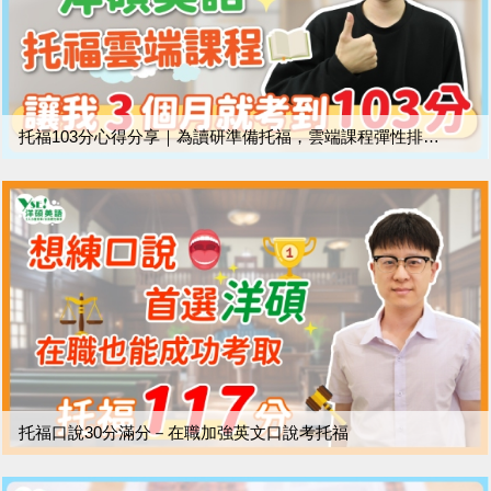
托福103分心得分享｜為讀研準備托福，雲端課程彈性排課更助我考高分！
托福口說30分滿分－在職加強英文口說考托福