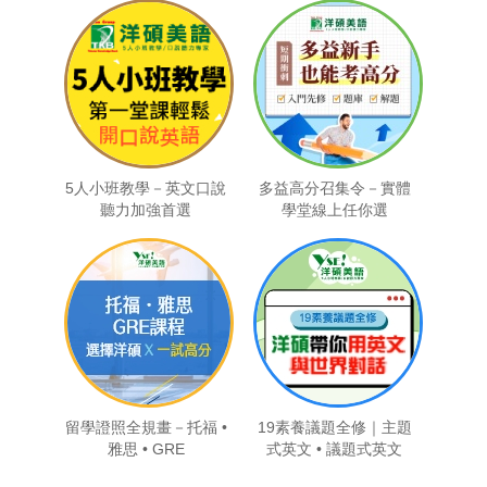
5人小班教學－英文口說
多益高分召集令－實體
聽力加強首選
學堂線上任你選
留學證照全規畫－托福 •
19素養議題全修｜主題
雅思 • GRE
式英文 • 議題式英文