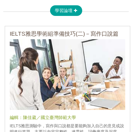
學習論壇 ✚
IELTS雅思學術組準備技巧(二)－寫作口說篇
編輯：陳佳葳／國立臺灣師範大學
IELTS雅思測驗中，寫作與口說都是要能夠加入自己的意見或說
明進行答題，主要以內容完整性、連貫性、詞彙廣度及深度、