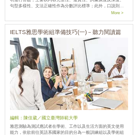
句型多樣性、文法正確性作為分數評比標準；此外，口說則由
考官依據發音、內容流暢度、連貫性等標準進行評比。本篇分
More >
享有關雅思學術組寫作及雅思口說項目的答題技巧。
IELTS雅思學術組準備技巧(一)－聽力閱讀篇
編輯：陳佳葳／國立臺灣師範大學
雅思測驗為測試應試者在學術、工作以及生活方面的英文使用
能力，依欲前往英語系國家的目的分為一般訓練組以及學術組