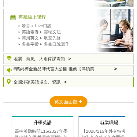
＞
【徵才】臺灣知識庫邀您一起加入！
＞
#蔡尚樺全新品牌代言大公開 推薦【洋碩美語】
專屬線上課程
＞
托福、雅思、多益高分金榜實力見證
發音
Live口說
＞
英文補習課程一覽 Let's get started!
英語素養
雲端文法
商用英文
航空先修
＞
洋碩美語5人小班英文教學－開口說英文！
多益字彙
多益口說寫作
＞
【徵才】臺灣知識庫邀您一起加入！
＞
地震、颱風、大雨停課需知
＞
#蔡尚樺全新品牌代言大公開 推薦【洋碩美語】
＞
托福、雅思、多益高分金榜實力見證
＞
英文補習課程一覽 Let's get started!
＞
全國洋碩美語場次、資訊
＞
洋碩美語5人小班英文教學－開口說英文！
英文面面觀 ✚
升學英語
就業職場
航
高中英聽時間116/2027年學
【2026/115年外交特考必