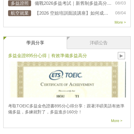
多益證照
備戰2026多益考試｜新舊制多益高分準備攻略講座
08/03
航空就業
【2026 空姐培訓面談講座】如何成為空服員?
08/04
More >
學員分享
洋碩公告
多益金證895分心得｜有效準備多益高分
▶
考取TOEIC多益金色證書895分心得分享：跟著洋碩美語有效準
備多益，多練就對了，多益進步160分！
More >