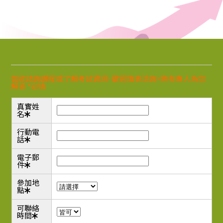
如欲諮詢課程或了解考試資訊，歡迎填表洽詢，將有專人為您
解答 *必填
真實姓
名
*
行動電
話
*
電子郵
件
*
參加地
點
*
可聯絡
時間
*