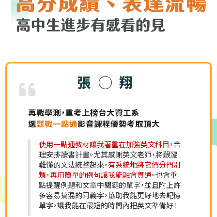
官◯韋
從725分進步到920分
高中生
選擇洋碩
考多益上傳學習歷程
洋碩美語線上課程
「多益題庫班」
老師在前幾
堂課會講解聽力及閱讀題型，再來則是分成聽
力及閱讀各大題並詳細說明解題的關鍵。課程
中以主題帶單字，並
透過模擬試題實戰演練
，
藉由不同的模擬練習卷在課堂中測試，課堂中
老師也
補充易混淆相近詞彙的分辨以及文法
，
釐清自己對文法的觀念。