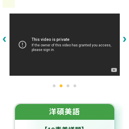
‹
›
洋碩美語