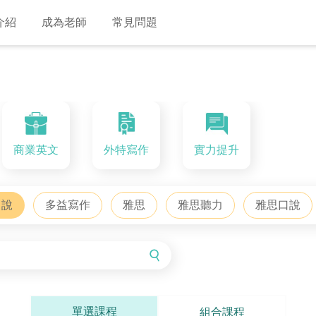
介紹
成為老師
常見問題
商業英文
外特寫作
實力提升
口說
多益寫作
雅思
雅思聽力
雅思口說
單選課程
組合課程