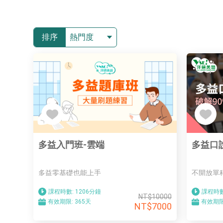
排序
熱門度
多益入門班-雲端
多益口
多益零基礎也能上手
不開放單
課程時數:
1206分鐘
課程時數
NT$10000
有效期限:
365天
有效期限
NT$7000