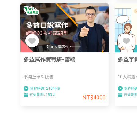
多益寫作實戰班-雲端
多益字
不開放單科販售
10大精選
課程時數:
210分鐘
課程時數
有效期限:
183天
有效期限
NT$4000