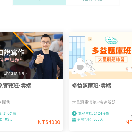
說實戰班-雲端
多益題庫班-雲端
科販售
大量題庫演練+快速辨題
:
210分鐘
課程時數:
2124分鐘
:
183天
有效期限:
365天
NT$4000
NT