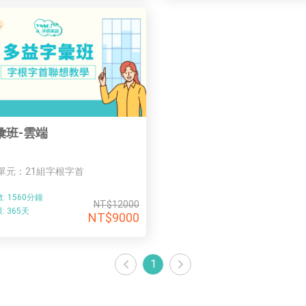
彙班-雲端
單元：21組字根字首
:
1560分鐘
NT$12000
:
365天
NT$9000
1