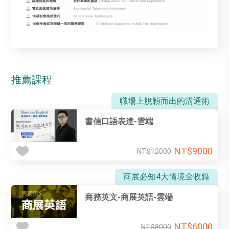
推薦課程
職場上脫穎而出的溝通術
書信口語表達-雲端
NT$9000
NT$12000
商展必知4大情境全收錄
商務英文-商展英語-雲端
NT$6000
NT$8000