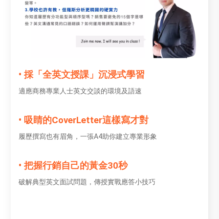
• 採「全英文授課」沉浸式學習
適應商務專業人士英文交談的環境及語速
• 吸睛的CoverLetter這樣寫才對
履歷撰寫也有眉角，一張A4助你建立專業形象
• 把握行銷自己的黃金30秒
破解典型英文面試問題，傳授實戰應答小技巧