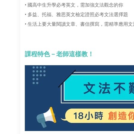
• 國高中生升學必考英文，需加強文法觀念的你
• 多益、托福、雅思英文檢定證照必考文法選擇題
• 生活上要大量閱讀文章、書信撰寫，需精準應用文
課程特色－老師這樣教！