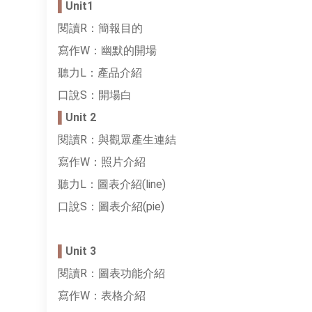
▌
Unit1
閱讀R：簡報目的
寫作W：幽默的開場
聽力L：產品介紹
口說S：開場白
▌
Unit 2
閱讀R：與觀眾產生連結
寫作W：照片介紹
聽力L：圖表介紹(line)
口說S：圖表介紹(pie)
▌
Unit 3
閱讀R：圖表功能介紹
寫作W：表格介紹