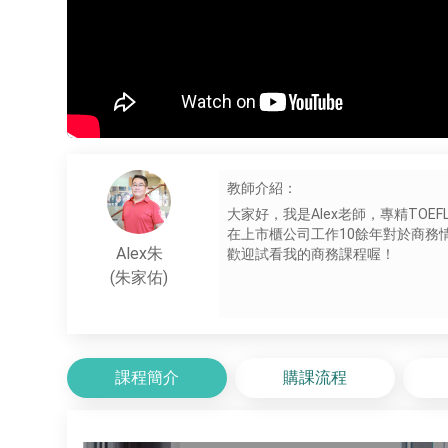
教師介紹：
大家好，我是Alex老師，專精TOE
在上市櫃公司工作10餘年對於商務
Alex朱
歡迎試看我的商務課程喔！
(朱家佑)
課程簡介
購課流程