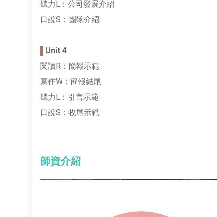
聽力L：公司發展介紹
口說S：團隊介紹
▌
Unit 4
閱讀R：簡報示範
寫作W：簡報結尾
聽力L：引言示範
口說S：收尾示範
師資介紹