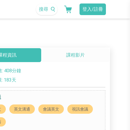
搜尋
登入/註冊
課程資訊
課程影片
: 408分鐘
 183天
籤
文
英文溝通
會議英文
視訊會議
巧