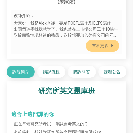
(朱家佑)
教師介紹：
大家好，我是Alex老師，專精TOEFL寫作及IELTS寫作，
出國留遊學找我就對了。我也曾在上市櫃公司工作10餘年
對於商務情境相當的熟悉，對於想要加入外商公司的同學
們也歡迎試看我的商務課程喔！
查看更多
課程簡介
購課流程
購課問答
課程公告
研究所英文題庫班
適合上這門課的你
• 正在準備研究所考試，筆試會考英文的你
• 考前衝刺，想針對研究所英文歷屆試題準備的你