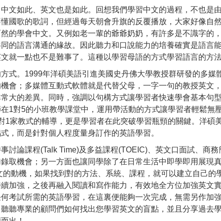
，中文如此、英文也是如此。回想我們學習中文的過程，不也是
不懂國歌的歌詞，但經過每天朝會升旗的反覆播放，大家好像自
而然的學會中文。又例如老一輩的爺爺奶奶，有許多是不識字的
共同的語言溝通的緣故。因此聽力和口說能力的培養確實是語言
英文就一點也不是難事了。這種以學習母語的方式學習語言的方法
方式。1999年洋碩美語引進美國史丹佛大學教授群研發的多媒
的機會；多媒體互動式軟體就是代替父母，一字一句的教授英文
非常大的差異。同時，強調以句構方式讓學習者快速學會基本句
在1對5的小班教學課堂中，運用帶活動的方式讓學習者輕鬆無
對1家教式的輔導，更是學習者在此突破學習瓶頸的關鍵。洋碩
鴨式，而是針對個人程度量身訂作的英語學習。
課程(Talk Time)及多益課程(TOEIC)、英文口面試、
加錄取機會；另一方面也讓同學除了在日常生活中即學即用展現
文的動機，如果找到對的方法、系統、課程，就可以建立自己的
持續加強，之後再融入閱讀和寫作能力，有效地全方位加強英文
任何考試所需的英語學習，在這裏便能夠一次完成，無需另作加
，聽聽專業的顧問們如何找出您學習英文的盲點，並且分享過去
穎而出！