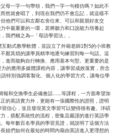
由父母一字一句帶領，我們一字一句模仿嗎？如此不
然而然就會唱了，到現在我們仍不會忘記，就這樣不
，但他們可以和左鄰右舍往來、可以和親朋好友交
能力中最重要的一環，若將聽力和口說能力培養起
，我們稱之為─「母語學習法」。
體互動式教學軟體，並設立了外籍老師1對5的小班教
，不厭其煩的讓學員精準地逐句練習到每一句話。這
型，進而能夠自行轉換、應用基本句型。更重要的是
壓力的應用多媒體課程內容，讓學習成效落實，所念
美語特別強調客製化、個人化的學習方式，讓每位學
商務簡報和交換學生必備會話…...等課程，一方面希望加
真正的英語實力外，更能有一張國際性的證照，證明
學習信心，並且發現英文學習可以變得很有趣。洋碩
實力，搭配系統性的流程，密集且嚴謹的進行英語學
強。每年數百名學員的學習見證，就說明了這個方法
學長姐們如何在最短的時間內藉由英語進入更理想的