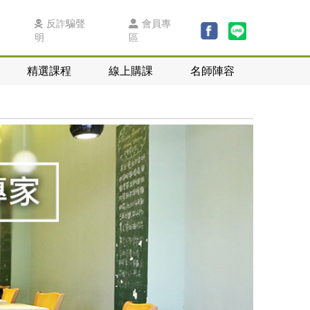
反詐騙聲
會員專
明
區
精選課程
線上購課
名師陣容