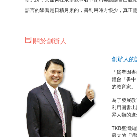
語言的學習是日積月累的，書到用時方恨少，真正需要
關於創辦人
創辦人的
「貧者因書
體會「書中
的教育家。
為了發展教
利用圖書出
昇人類的進
TKB臺灣
最大的「通