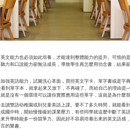
，英文能力也必須如此培養，才能達到整體能力的提升。可惜的
，聽力和口說能力卻無法成長，導致學生再怎麼用功念書，結果
加強英語能力，試圖洗心革面，買些英文字卡、單字書或是字典
.之後看到單字本，就拿起來又放下，不再碰了。而給自己的理由是
說就是沒有一個環境可以讓你實際應用這些單字，這就是為什麼
送去讀雙語幼稚園或到兒童美語上課。要不了多久時間，就能看
級或國中時，開始慢慢礙於課業壓力，有些同學就這麼中斷了英
未來升學時能多一份競爭力。因此好不容易培養出來的英文語感
語言的樂趣。