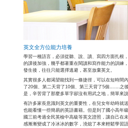
英文全方位能力培養
學習一種語言，必須從聽、說、讀、寫四方面扎根
的課後加強，幾乎都著重在閱讀和寫作能力的訓練
發生後，往往只能選擇逃避，甚至放棄英文。
其實很多人都渴望能找到一條捷徑，可以在短時間內
了20個、第二天背了10個、第三天背了5個……
是，辛苦背了那麼多單字卻沒有用武之地，簡單來
有許多家長意識到英文的重要性，在兒女年幼時就
也能看懂一些簡易的英語書籍。但是到了國小高年
國三前考過全民英檢中高級等英文證照，讓自己在
感漸漸變成了冷冰冰的數字，澆熄了本來輕鬆學習