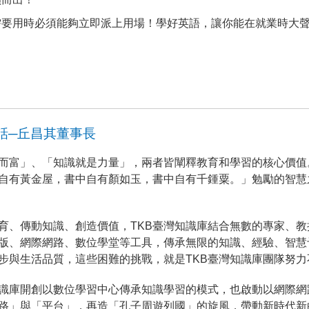
用時必須能夠立即派上用場！學好英語，讓你能在就業時大聲說出：I
話─丘昌其董事長
而富」、「知識就是力量」，兩者皆闡釋教育和學習的核心價值
自有黃金屋，書中自有顏如玉，書中自有千鍾粟。」勉勵的智慧
育、傳動知識、創造價值，TKB臺灣知識庫結合無數的專家、
版、網際網路、數位學堂等工具，傳承無限的知識、經驗、智慧
步與生活品質，這些困難的挑戰，就是TKB臺灣知識庫團隊努
知識庫開創以數位學習中心傳承知識學習的模式，也啟動以網際網
路」與「平台」，再造「孔子周遊列國」的旋風，帶動新時代新