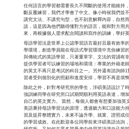
任何語言的學習都需要長久不間斷的使用才能維持
斷反覆練習，我們才學會了中文。像小時候我們並
講究文法、不講究句型，也不刻意解釋內容，自然
談，這是因為他們聽得懂對方的語言，能和對方用
來，再根據個人需求配合閱讀和寫作的訓練，學好
母語學習法是世界上公認學習語言最好且最有效率的
學環境，創造學員能在母語式學習環境中充份練習
與傳統式的英語學習，只著重單字、文法的背誦有
提供學習者可以練習的場地和環境：專業的外籍老師
的英文不再只是考試的科目之一。另外還有諮詢師1
習者受到個別化的照顧和進度安排，學習不再是填
除此之外，針對考研究所的學生，洋碩美語設計了時事討論
強訓練同學在研究所口試期間順利用英語表達，增
自己的英文實力。 當然，每個人都會有想要加強英
美語秉持母語學習法的原理，透過聽力和口說能力
習及提昇整體實力，未來不論升學、就業、證照或
的學習成效。在此歡迎各位同學前來洋碩美語洽詢
研究所，又如何在眾多競爭者中使用英語讓自己脫