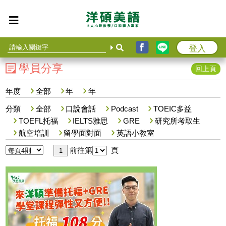
登入
學員分享
回上頁
年度
全部
年
年
分類
全部
口說會話
Podcast
TOEIC多益
TOEFL托福
IELTS雅思
GRE
研究所考取生
航空培訓
留學面對面
英語小教室
前往第
頁