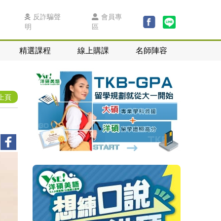
反詐騙聲
會員專
明
區
精選課程
線上購課
名師陣容
上頁