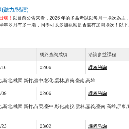
(聽力/閱讀)
間出爐！
以目前公告來看，2026 年的多益考試以每月一場次為主
下半年 8 月有多一場，同學可以多加觀察是否還有加開場次！以下
網路查詢成績
洽詢多益課程
/16
02/06
課程諮詢
新北,桃園,新竹,臺中,彰化,雲林,嘉義,臺南,高雄
/09
02/06
課程諮詢
新北,桃園,新竹,苗栗,臺中,彰化,南投,雲林,嘉義,臺南,高雄,屏東,
/23
03/02
課程諮詢