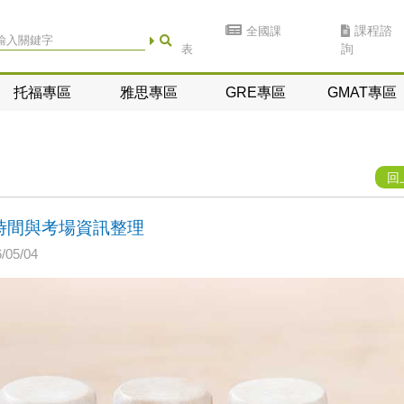
全國課
課程諮
表
詢
托福專區
雅思專區
GRE專區
GMAT專區
回
名時間與考場資訊整理
05/04