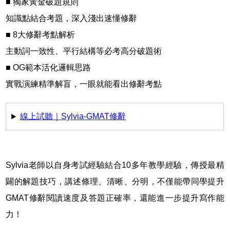
■ 獨家黃金破題規則
知識點結合考題，深入淺出速懂修辭
■ 8大修辭考點解析
主動詞一致性、平行結構等必考高分破題術
■ OG範本活化邏輯思路
實戰演練精準解盲，一眼就能看出修辭考點
線上試聽｜Sylvia-GMAT修辭
Sylvia老師以自身考試經驗結合10多年教學經驗，傳授最精
闢的解題技巧，講述條理、清晰、分明，不僅能帶同學提升
GMAT修辭閱讀速度及答題正確率，還能進一步提升寫作能
力！