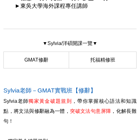
►東吳大學海外課程專任講師
▼Sylvia/洋碩開課一覽▼
GMAT修辭
托福精修班
Sylvia老師－GMAT實戰班【修辭】
Sylvia老師
獨家黃金破題規則
，帶你掌握核心語法和知識
點，將文法與修辭融為一體，
突破文法句意屏障
，化解長難
句！