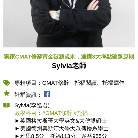
獨家GMAT修辭黃金破題規則，速懂8大考點破題原則
Sylvia老師
專精項目：GMAT修辭、托福閱讀、托福寫作
社群資訊：
Sylvia(李逸君)
教學科目：#GMAT修辭 #托福
►英國格拉斯哥大學英文&大傳雙碩士
►美國德州奧斯汀大學大眾傳播系學士
►雅思8.5分、托福113分、多益955分