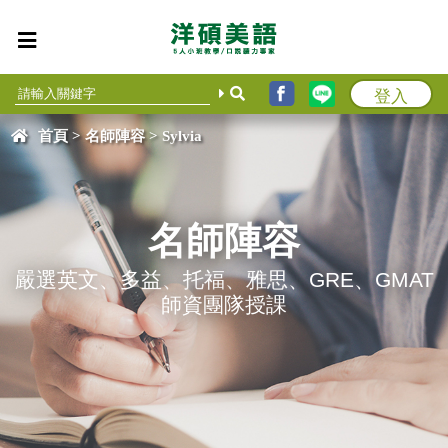
登入
首頁
>
名師陣容
> Sylvia
名師陣容
嚴選英文、多益、托福、雅思、GRE、GMAT
師資團隊授課