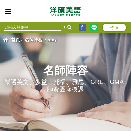
登入
首頁
>
名師陣容
> Amy
名師陣容
嚴選英文、多益、托福、雅思、GRE、GMAT
師資團隊授課