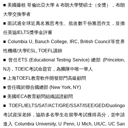
■ 美國藤校 哥倫⽐亞⼤學 & 布朗⼤學雙碩⼠（全獎），布朗
⼤學交換學者
■ 面試過全球近萬名雅思考生、批改數千份雅思作文，並擔
任英協IELTS獎學金評審
■ Columbia U, Baruch College, IRC, British Council等世界
性機構/大學ESL, TOEFL講師
■ 曾任ETS (Educational Testing Service) 總部 (Princeton,
NJ)，TOEIC考試命題官，為團隊中唯一華人
■ 上海TOEFL教育軟件開發部⾨⾼級顧問
■ 曾任職於聯合國總部 (New York, NY)
■ 美國IECA教育顧問組織認證顧問
■ TOEFL/IELTS/SAT/ACT/GRE/SSAT/ISEE/GED/Duolingo
考試資深⽼師，協助多名學⽣在留學考試獲得⾼分，並申請
進⼊ Columbia University, U Penn, U Mich, UIUC, UC San