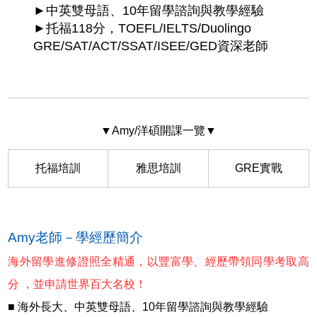
►中英雙⺟語、10年留學諮詢與教學經驗
►托福118分，TOEFL/IELTS/Duolingo
GRE/SAT/ACT/SSAT/ISEE/GED資深⽼師
▼Amy/洋碩開課一覽▼
托福培訓
雅思培訓
GRE實戰
Amy老師－學經歷簡介
海外留學進修證照全精通，以豐富學、經歷帶領同學考取高
分 ，並申請世界百大名校！
■ 海外⻑⼤、中英雙⺟語、10年留學諮詢與教學經驗