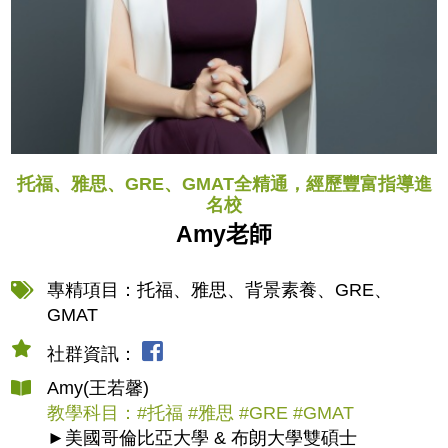
托福、雅思、GRE、GMAT全精通，經歷豐富指導進
名校
Amy老師
專精項目：托福、雅思、背景素養、GRE、
GMAT
社群資訊：
Amy(王若馨)
教學科目：#托福 #雅思 #GRE #GMAT
►美國哥倫⽐亞⼤學 & 布朗⼤學雙碩⼠