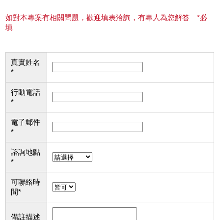
如對本專案有相關問題，歡迎填表洽詢，有專人為您解答 *必
填
真實姓名
*
行動電話
*
電子郵件
*
諮詢地點
*
可聯絡時
間
*
備註描述