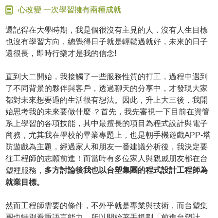
心改變 一次學習擁有兩種成就
還記得在大學時期，我是個很沒有主見的人，沒有人生目標
也沒有學習方向，總覺得日子就是輕鬆過就好，未來的日子
還很長，即時行樂才是我的信念!
直到大二開始，我接觸了一些服務性質的打工，過程中遇到
了不同背景的夥伴與客戶，透過聊天的分享中，才發現大家
都對未來想要過的生活很有想法。因此，升上大三後，我開
始思考我的未來要做什麼 ？首先，我先審視一下目前在資管
系上學習的各項技能，其中最擅長的項目為程式設計與電子
商務，尤其我在學校的畢業專題上，也是朝手機遊戲APP-塔
防遊戲為主題，經過家人和朋友一番建議分析後，我決定要
往工程師的志願前進！而當時有多位家人與親戚朋友都在台
多方討論後我也以台塑集團的程式設計工程師為
塑裡服務，
就業目標。
然而工程師需要的條件，不外乎就是專業與技術，而台塑集
團也特別看重語言能力，所以開始著手規劃「前進台塑計