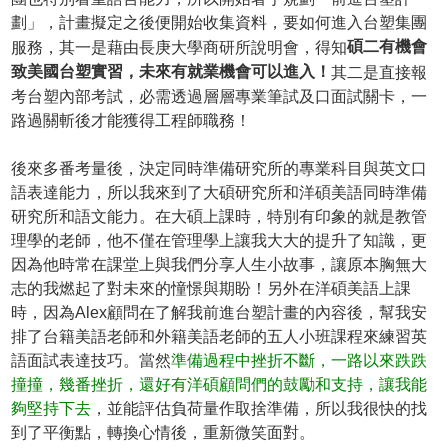
劃」，計畫擬定之後便開始收集資料，要如何進入台塑集團
碩二有機會
服務，其一是藉由長庚大學商研所說明會，得知
致美國台塑實習，未來有就業機會可以進入！
其二是直接報
考台塑內部考試，必需透過層層專業筆試及口面試關卡，一
路過關斬後才能獲得工程師職務！
後來多番考量後，決定同時準備研究所的專業科目與英文口
語表達能力，所以我來到了大碩研究所和洋碩美語同時準備
研究所和語文能力。在大碩上課時，特別有印象的就是教管
理學的老師，他不僅在管理學上讓我大大的提升了知識，更
因為他時常在課堂上與我們分享人生小故事，讓原本胸無大
志的我燃起了對未來的憧憬與期盼！另外在洋碩美語上課
時，因為Alex顧問在了解我前進台塑計畫的內容後，幫我安
排了台籍美語老師和外籍美語老師的五人小班課程來練習英
語面試表達技巧。當然
準備過程中挫折不斷，一路以來跌跌
撞撞，幾番挫折，還好有洋碩顧問們的鼓勵和支持，讓我能
夠堅持下去
，並能評估負荷量作取捨準備，所以我很快的找
到了平衡點，轉換心情後，重新微笑面對。