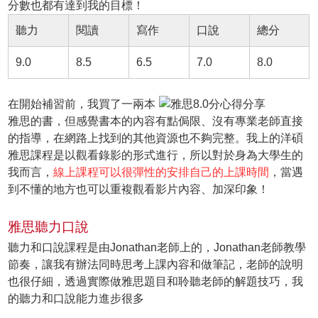
分數也都有達到我的目標！
聽力
閱讀
寫作
口說
總分
9.0
8.5
6.5
7.0
8.0
在開始補習前，我買了一兩本
雅思的書，但感覺書本的內容有點侷限、沒有專業老師直接
的指導，在網路上找到的其他資源也不夠完整。我上的洋碩
雅思課程是以觀看錄影的形式進行，所以對於身為大學生的
我而言，
線上課程可以很彈性的安排自己的上課時間
，當遇
到不懂的地方也可以重複觀看影片內容、加深印象！
雅思聽力口說
聽力和口說課程是由Jonathan老師上的，Jonathan老師教學
節奏，讓我有辦法同時思考上課內容和做筆記，老師的說明
也很仔細，透過實際做雅思題目和聆聽老師的解題技巧，我
的聽力和口說能力進步很多