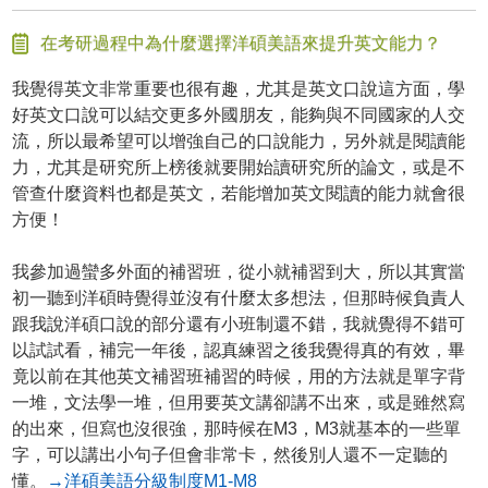
在考研過程中為什麼選擇洋碩美語來提升英文能力？
我覺得英文非常重要也很有趣，尤其是英文口說這方面，學
好英文口說可以結交更多外國朋友，能夠與不同國家的人交
流，所以最希望可以增強自己的口說能力，另外就是閱讀能
力，尤其是研究所上榜後就要開始讀研究所的論文，或是不
管查什麼資料也都是英文，若能增加英文閱讀的能力就會很
方便！
我參加過蠻多外面的補習班，從小就補習到大，所以其實當
初一聽到洋碩時覺得並沒有什麼太多想法，但那時候負責人
跟我說洋碩口說的部分還有小班制還不錯，我就覺得不錯可
以試試看，補完一年後，認真練習之後我覺得真的有效，畢
竟以前在其他英文補習班補習的時候，用的方法就是單字背
一堆，文法學一堆，但用要英文講卻講不出來，或是雖然寫
的出來，但寫也沒很強，那時候在M3，M3就基本的一些單
字，可以講出小句子但會非常卡，然後別人還不一定聽的
懂。
→洋碩美語分級制度M1-M8