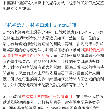
不但讓我理解寫文章當下的思考方式，也學到了如何更完整
地建立文章架構。
【托福聽力、托福口說】Simon老師
Simon老師每次上課是3小時，口說與聽力各1.5小時，老師
在開始上課時都會先問大家近況如何，然後一位一位的交
談，有時候老師會討論這週的新聞，再進一步詢問學生對於
這些議題的心得或想法，我覺得這樣的互動可以
讓我們更加
習慣用英文表達自己的想法
，而且老師根據話題繼續沿伸問
題後學生需要馬上想到如何應對，這樣的英文口語應對能
力，對於托福考試會有很大的幫助，因為口說考試的準備時
間很短，學生們基本上只能依照自己平常的語言反射來回
應，所以在每週的英文課中練習如何短時間內回答老師的問
題，並且充分地表達出想說的話是相當有幫助的！
Simon老師
在課堂上會跟學生一起做題目
，並且告訴我們考
點以及關鍵的部分，比較特別的是，當有學生認為答案是
A，而有學生認為是B時，Simon老師並不會直接說誰對誰