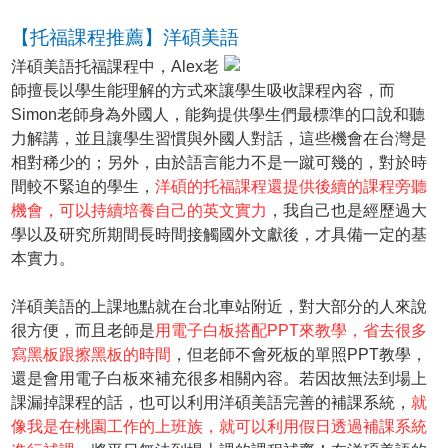
【托福課程推薦】洋碩美語
洋碩美語托福課程中，Alex老
師擅長以學生能理解的方式來讓學生吸收課程內容，而
Simon老師身為外國人，能夠提供學生們最標準的口說和聽
力解講，並且讓學生習慣與外國人對話，這些機會在台灣是
相對稀少的；另外，由於語言能力不是一蹴可幾的，對於時
間較不緊迫的學生，
洋碩的托福課程還提供後續的課程旁聽
機會，可以持續培養自己的英文實力
，我自己也是經歷過大
學以及研究所期間長時間接觸國外文獻後，才具備一定的基
本實力。
洋碩美語的上課地點就在台北車站附近，對大部分的人來說
很方便，而且老師是
用電子白板搭配PPT來教學，省去很多
寫黑板跟擦黑板的時間
，但老師不會死板的單照PPT教學，
還是會用電子白板來補充很多相關內容。若因故無法到場上
課漏掉課程的話，也可以利用洋碩美語完善的補課系統，
就
像我是在桃園工作的上班族，就可以利用假日透過補課系統