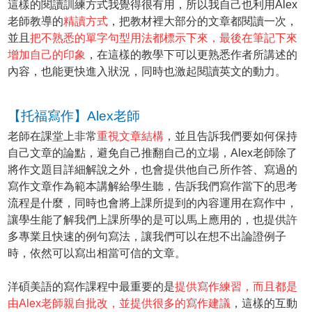
這樣的閱讀訓練方式我覺得很有用，所以我自己也利用Alex
老師教導的
精讀方式
，把教材裡大部分的文章都閱讀一次，
並且
把不熟悉的單字句型用法都標示下來，最後在筆記下來
增加自己的印象
，在這樣的教學下可以更熟悉作者所講述的
內容，也能更快進入狀況，同時也激起閱讀英文的動力。
【托福寫作】Alex老師
老師在課堂上非常
重視文章結構
，並且告訴我們要如何保持
自己文章的論點，避免自己推翻自己的立場，Alex老師除了
將作文題目詳細解說之外，也會提供他自己所作答、寫過的
寫作文章作為範本講解給學生聽，告訴我們寫作當下的思考
流程是什麼，同時也會將上課所提到的內容運用在寫作中，
讓學生能了解我們上課所學的是可以馬上應用的，也提供許
多專業且快速的例句寫法，讓我們可以在想不出論證例子
時，依然可以寫出相當可信的文章。
洋碩美語的寫作課程中最重要的是
提供寫作練習，而且都是
由Alex老師親自批改，並提供很多的寫作建議
，這樣的互動