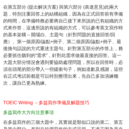
在第五部分 (提出解決方案) 與第六部分 (表達意見)此兩大
題，特別注重回答上的結構組織，因為在正式回答前有準備
的時間，在準備時務必要將自己接下來所說的已有組織的方
式來作答，這邊所說的有組織的方式，可以參考英文寫作時
的基本架構 – 開場白、主題句（針對問題的直接回答/回
應）、第一個原因/論點+例子、第二個原因/論點+例子、最
後換句話說的方式重述主題句。針對第五部分的作答上，務
必要抓住聽到的“需求”，針對此需求做最直接的回答。這一
大題大部分情況會遇到要協助處理問題，所以在回答時，必
須在頭尾的部分帶入一些緩衝句子，例如道歉及感謝，這些
在正式考試前都是可以特別整理出來，先自己多加演練幾
次，讓自己更為熟練。
TOEIC Writing －多益寫作準備及解題技巧
多益寫作大方向注意事項
在多益寫作的三個大題中，其實就是類似口說的第二、第五