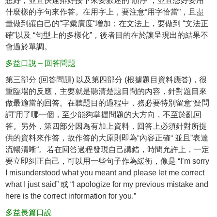
想好，並且快速排好接下來要敘述的“順序”，並且想好要用
什麼樣的字句來作答。在用字上，要注意“用字恰當”，且盡
量做到讓自己的“字彙廣度“增加；在文法上，要做到 “文法正
確”以及 “句型上的多樣化”，後者目的在於讓呈現出的結果不
會過於單調。
多益口說 – 回答問題
第三部分 (回答問題) 以及第四部分 (根據題目資料應答)，很
重臨場的反應，主要就是聽清楚題目問的內容，針對題目來
做最適當的回答。在聽題目的過程中，務必要特別留意“疑問
詞”用了哪一個，至少能夠掌握問題的大方向，不至於亂回
答。另外，第四部分因為有加上資料，回答上必須針對所提
供的資料來作答，故作答的大原則即為“內容正確“ 並且”表達
流暢清晰“。若在回答過程發現自己講錯，時間允許上，一定
要立即糾正自己，可以用一些句子作為緩衝，像是 “I’m sorry
I misunderstood what you meant and please let me correct
what I just said” 或 “I apologize for my previous mistake and
here is the correct information for you.”
多益長篇口說