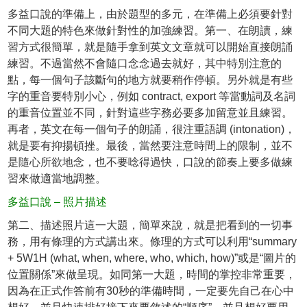
多益口說的準備上，由於題型的多元，在準備上必須要針對
不同大題的特色來做針對性的加強練習。第一、在朗讀，練
習方式很簡單，就是隨手拿到英文文章就可以開始直接朗誦
練習。不過當然不會隨口念念過去就好，其中特別注意的
點，每一個句子該斷句的地方就要稍作停頓。另外就是有些
字的重音要特別小心，例如 contract, export 等當動詞及名詞
的重音位置並不同，針對這些字務必要多加留意並且練習。
再者，英文在每一個句子的朗誦，很注重語調 (intonation)，
就是要有抑揚頓挫。最後，當然要注意時間上的限制，並不
是隨心所欲地念，也不要唸得過快，口說的節奏上要多做練
習來做適當地調整。
多益口說 – 照片描述
第二、描述照片這一大題，簡單來說，就是把看到的一切事
務，用有條理的方式講出來。條理的方式可以利用“summary
+ 5W1H (what, when, where, who, which, how)”或是“圖片的
位置關係”來做呈現。如同第一大題，時間的掌控非常重要，
因為在正式作答前有30秒的準備時間，一定要先自己在心中