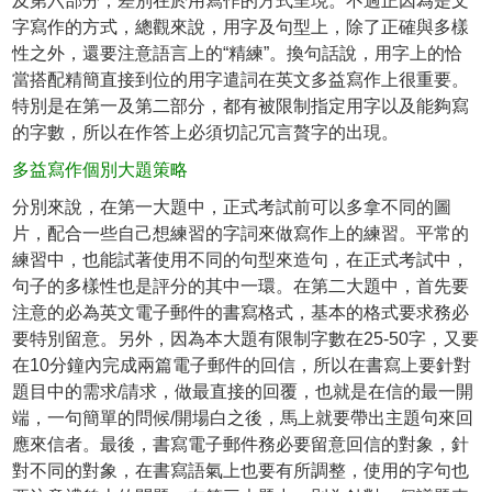
及第六部分，差別在於用寫作的方式呈現。不過正因為是文
字寫作的方式，總觀來說，用字及句型上，除了正確與多樣
性之外，還要注意語言上的“精練”。換句話說，用字上的恰
當搭配精簡直接到位的用字遣詞在英文多益寫作上很重要。
特別是在第一及第二部分，都有被限制指定用字以及能夠寫
的字數，所以在作答上必須切記冗言贅字的出現。
多益寫作個別大題策略
分別來說，在第一大題中，正式考試前可以多拿不同的圖
片，配合一些自己想練習的字詞來做寫作上的練習。平常的
練習中，也能試著使用不同的句型來造句，在正式考試中，
句子的多樣性也是評分的其中一環。在第二大題中，首先要
注意的必為英文電子郵件的書寫格式，基本的格式要求務必
要特別留意。另外，因為本大題有限制字數在25-50字，又要
在10分鐘內完成兩篇電子郵件的回信，所以在書寫上要針對
題目中的需求/請求，做最直接的回覆，也就是在信的最一開
端，一句簡單的問候/開場白之後，馬上就要帶出主題句來回
應來信者。最後，書寫電子郵件務必要留意回信的對象，針
對不同的對象，在書寫語氣上也要有所調整，使用的字句也