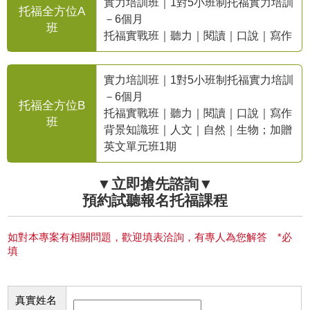
實力培訓班｜1對5小班制托福實力培訓
托福全方位A
－6個月
班
托福實戰班｜聽力｜閱讀｜口說｜寫作
實力培訓班｜1對5小班制托福實力培訓
－6個月
托福全方位B
托福實戰班｜聽力｜閱讀｜口說｜寫作
班
背景知識班｜人文｜自然｜生物；加贈
英文單元班1期
▼立即搶先諮詢▼
預約試聽報名托福課程
如對本專案有相關問題，歡迎填表洽詢，有專人為您解答 *必
填
真實姓名