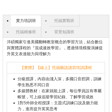
實力培訓班
托福實戰班
托福精修班
背景知識班
洋碩獨家引進美國翻轉教室概念的學習方法，結合數位
與實體課程的『混成速效學習』，透過情境模擬演練提
升英文表達能力與理解力
【實體】【線上】托福聽說讀寫培訓課程
分級授課，內容由淺入深，多國口音腔調，訓練
學生熟悉不同口音
多媒體教材：在家就能上課，每位學員設有專屬
帳號，可上線追蹤學習紀錄、了解學習成效
1對5外師全程授課：主題式訓練口說及聽力能
力，進而提升英英思考