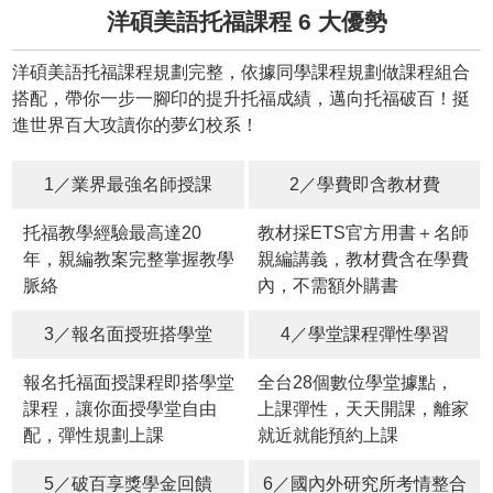
洋碩美語托福課程 6 大優勢
洋碩美語托福課程規劃完整，依據同學課程規劃做課程組合
搭配，帶你一步一腳印的提升托福成績，邁向托福破百！挺
進世界百大攻讀你的夢幻校系！
1／業界最強名師授課
2／學費即含教材費
托福教學經驗最高達20
教材採ETS官方用書＋名師
年，親編教案完整掌握教學
親編講義，教材費含在學費
脈絡
內，不需額外購書
3／報名面授班搭學堂
4／學堂課程彈性學習
報名托福面授課程即搭學堂
全台28個數位學堂據點，
課程，讓你面授學堂自由
上課彈性，天天開課，離家
配，彈性規劃上課
就近就能預約上課
5／破百享獎學金回饋
6／國內外研究所考情整合