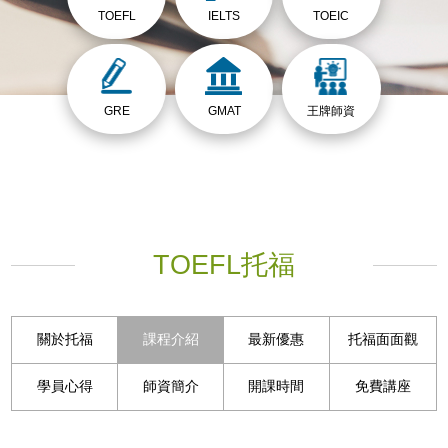
TOEFL
IELTS
TOEIC
GRE
GMAT
王牌師資
TOEFL托福
關於托福
課程介紹
最新優惠
托福面面觀
學員心得
師資簡介
開課時間
免費講座