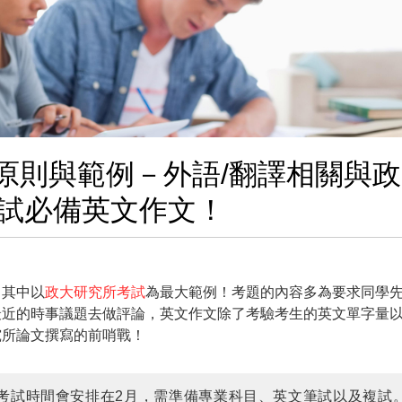
原則與範例－外語/翻譯相關與
試必備英文作文！
，其中以
政大研究所考試
為最大範例！考題的內容多為要求同學
最近的時事議題去做評論，英文作文除了考驗考生的英文單字量
究所論文撰寫的前哨戰！
，考試時間會安排在2月，需準備專業科目、英文筆試以及複試