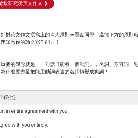
搶救研究所英文作文 ❱
僅針對英文作文撰寫上的４大原則來題點同學，遵循下方的原則
快速知悉你的論文寫作能力！
很重要的觀念就是「一句話只能有一個動詞」，名詞、形容詞、
是為什麼要盡量把能用動詞表達的名詞轉變成動詞！
例句對照
am in entire agreement with you.
agree with you entirely.