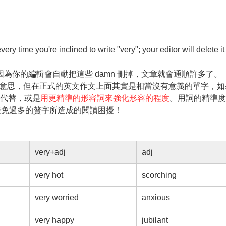
！
u're inclined to write "very"; your editor will delete it
他，因為你的編輯會自動把這些 damn 刪掉，文章就會通順許多了。
上有強調非常的意思，但在正式的英文作文上面其實是相當沒有意義的單字，
詞來代替，或是
用更精準的形容詞來強化形容的程度
。用詞的精準度
避免過多的贅字所造成的閱讀困擾！
very+adj
adj
very hot
scorching
very worried
anxious
very happy
jubilant