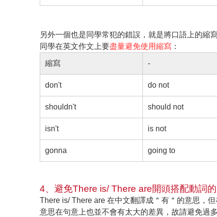
另外一個也是同學常犯的錯誤，就是將口語上的縮
同學在英文作文上要
盡量避免使用縮寫
：
縮寫
-
don't
do not
shouldn't
should not
isn't
is not
gonna
going to
4、避免There is/ There are開頭搭配動詞
There is/ There are 在中文翻譯成＂
意思在句意上也並不會有太大的差異，故請避免過