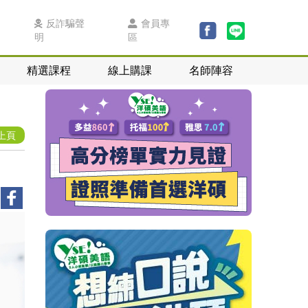
反詐騙聲
會員專
明
區
精選課程
線上購課
名師陣容
上頁