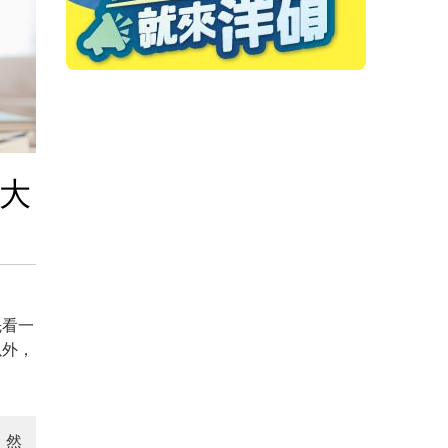
政大
先看一
以外，
。然