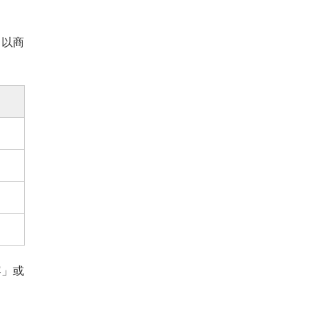
，以商
容」或