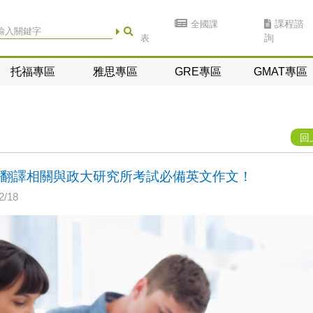
全國課
課程諮
表
詢
托福專區
雅思專區
GRE專區
GMAT專區
回
/翻譯相關與政大研究所考試必備英文作文！
/18