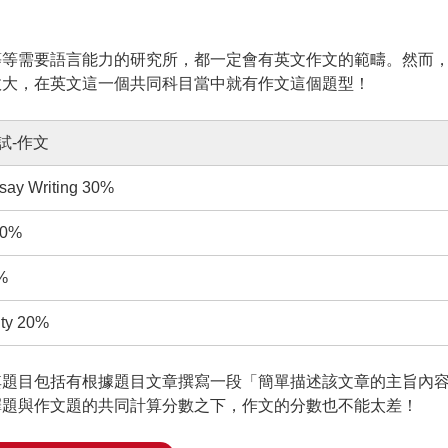
等等需要語言能力的研究所，都一定會有英文作文的範疇。然而
政大，在英文這一個共同科目當中就有作文這個題型！
試-作文
ssay Writing 30%
20%
0%
lity 20%
其題目包括有根據題目文章撰寫一段「簡單描述該文章的主旨內
擇題與作文題的共同計算分數之下，作文的分數也不能太差！