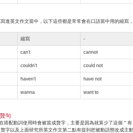
寫寫進英文作文當中，以下這些都是常常會在口語當中用的縮寫
縮寫
-
can't
cannot
couldn't
could not
haven't
have not
wanna
want to
的贅句
有＂的意思，但在搭配動詞使用時會被當成贅字，主要是因為就算少了這個＂
多贅字以及上面研究所英文作文第二點有提到把被動語態改成主