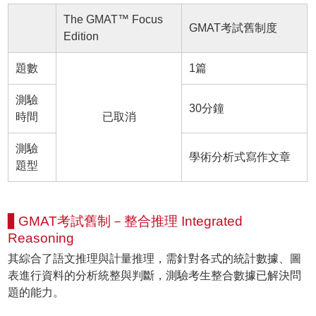
The GMAT™ Focus
GMAT考試舊制度
Edition
題數
1篇
測驗
30分鐘
時間
已取消
測驗
學術分析式寫作文章
題型
▋GMAT考試舊制－整合推理 Integrated
Reasoning
其綜合了語文推理與計量推理，需針對各式的統計數據、圖
表進行資料的分析統整與判斷，測驗考生整合數據已解決問
題的能力。