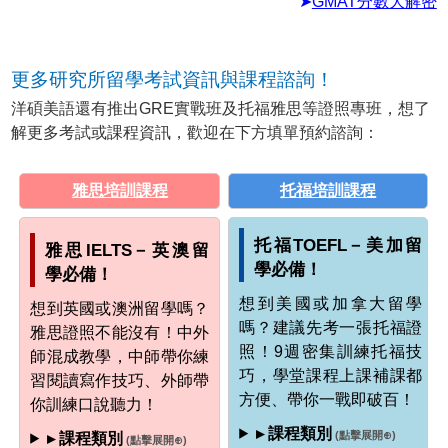
➤
GMAT分數大解密
更多研究所留學考試資訊與課程諮詢！
洋碩美語還有推出GRE實戰班及托福雅思等證照專班，想了
解更多考試或課程資訊，歡迎在下方填單預約諮詢：
雅思培訓課程
托福培訓課程
托福TOEFL－美加留
雅思IELTS－英澳留
學必備！
學必備！
想到美國或加拿大留學
想到英國或澳洲留學嗎？
嗎？建議先考一張托福證
雅思證照不能沒有！中外
照！9週密集訓練托福技
師混成教學，中師帶你練
巧，學堂課程上課補課都
習閱讀寫作技巧、外師帶
方便、帶你一戰即破百！
你訓練口說聽力！
▸ 課程類別
(點擊展開⊕)
▸ 課程類別
(點擊展開⊕)