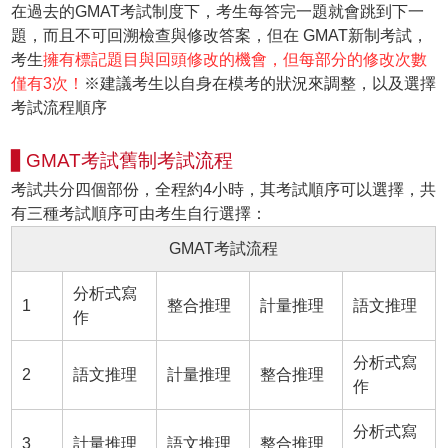
在過去的GMAT考試制度下，考生每答完一題就會跳到下一
題，而且不可回溯檢查與修改答案，但在 GMAT新制考試，
考生
擁有標記題目與回頭修改的機會，但每部分的修改次數
僅有3次！
※建議考生以自身在模考的狀況來調整，以及選擇
考試流程順序
▋GMAT考試舊制考試流程
考試共分四個部份，全程約4小時，其考試順序可以選擇，共
有三種考試順序可由考生自行選擇：
GMAT考試流程
分析式寫
1
整合推理
計量推理
語文推理
作
分析式寫
2
語文推理
計量推理
整合推理
作
分析式寫
3
計量推理
語文推理
整合推理