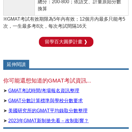
總分：200-800；依語文、計量原始分數
換算
※GMAT考試有效期限為5年內有效；12個月內最多只能考5
次，一生最多考8次，每次考試間隔16天
留學百大圓夢計畫 ❱
延伸閱讀
你可能還想知道的GMAT考試資訊...
➤
GMAT考試時間/考場報名資訊整理
➤
GMAT分數計算標準與學校分數要求
➤
美國研究所的GMAT平均錄取分數整理
➤
2023年GMAT新制搶先看－改制影響？