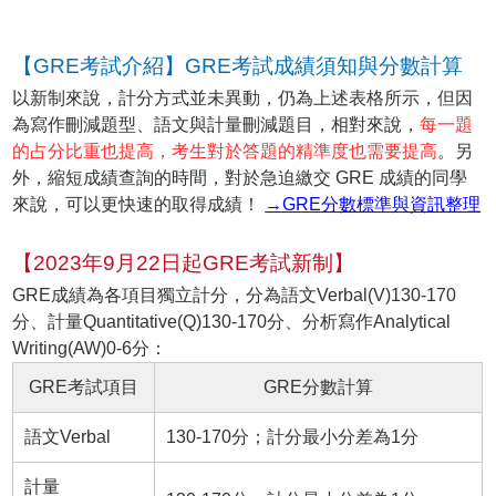
【GRE考試介紹】GRE考試成績須知與分數計算
以新制來說，計分方式並未異動，仍為上述表格所示，但因
為寫作刪減題型、語文與計量刪減題目，相對來說，
每一題
的占分比重也提高，考生對於答題的精準度也需要提高
。另
外，縮短成績查詢的時間，對於急迫繳交 GRE 成績的同學
來說，可以更快速的取得成績！
→GRE分數標準與資訊整理
【2023年9月22日起GRE考試新制】
GRE成績為各項目獨立計分，分為語文Verbal(V)130-170
分、計量Quantitative(Q)130-170分、分析寫作Analytical
Writing(AW)0-6分：
GRE考試項目
GRE分數計算
語文Verbal
130-170分；計分最小分差為1分
計量