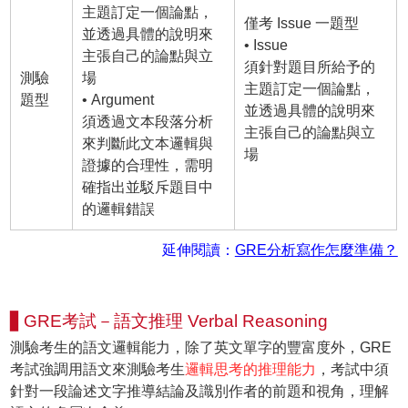
主題訂定一個論點，
僅考 Issue 一題型
並透過具體的說明來
• Issue
主張自己的論點與立
須針對題目所給予的
測驗
場
主題訂定一個論點，
題型
• Argument
並透過具體的說明來
須透過文本段落分析
主張自己的論點與立
來判斷此文本邏輯與
場
證據的合理性，需明
確指出並駁斥題目中
的邏輯錯誤
延伸閱讀：
GRE分析寫作怎麼準備？
▋GRE考試－語文推理 Verbal Reasoning
測驗考生的語文邏輯能力，除了英文單字的豐富度外，GRE
考試強調用語文來測驗考生
邏輯思考的推理能力
，考試中須
針對一段論述文字推導結論及識別作者的前題和視角，理解