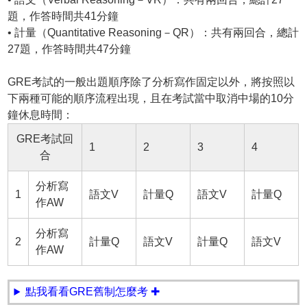
題，作答時間共41分鐘
• 計量（Quantitative Reasoning－QR）：共有兩回合，總計
27題，作答時間共47分鐘
GRE考試的一般出題順序除了分析寫作固定以外，將按照以
下兩種可能的順序流程出現，且在考試當中取消中場的10分
鐘休息時間：
GRE考試回
1
2
3
4
合
分析寫
1
語文V
計量Q
語文V
計量Q
作AW
分析寫
2
計量Q
語文V
計量Q
語文V
作AW
點我看看GRE舊制怎麼考 ✚