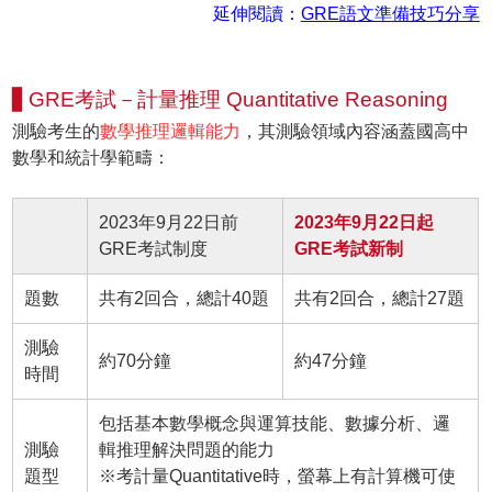
延伸閱讀：
GRE語文準備技巧分享
▋GRE考試－計量推理 Quantitative Reasoning
測驗考生的
數學推理邏輯能力
，其測驗領域內容涵蓋國高中
數學和統計學範疇：
2023年9月22日前
2023年9月22日起
GRE考試制度
GRE考試新制
題數
共有2回合，總計40題
共有2回合，總計27題
測驗
約70分鐘
約47分鐘
時間
包括基本數學概念與運算技能、數據分析、邏
測驗
輯推理解決問題的能力
題型
※考計量Quantitative時，螢幕上有計算機可使