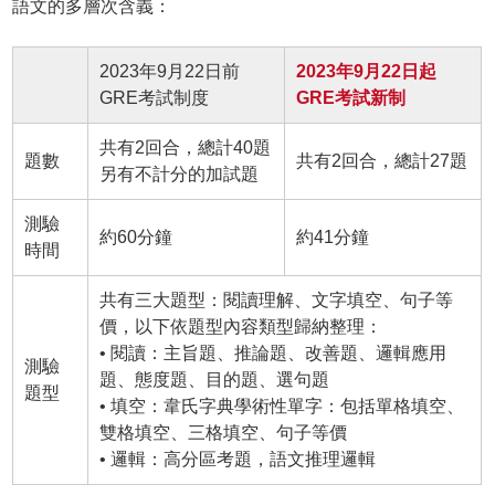
語文的多層次含義：
2023年9月22日前
2023年9月22日起
GRE考試制度
GRE考試新制
共有2回合，總計40題
題數
共有2回合，總計27題
另有不計分的加試題
測驗
約60分鐘
約41分鐘
時間
共有三大題型：閱讀理解、文字填空、句子等
價，以下依題型內容類型歸納整理：
• 閱讀：主旨題、推論題、改善題、邏輯應用
測驗
題、態度題、目的題、選句題
題型
• 填空：韋氏字典學術性單字：包括單格填空、
雙格填空、三格填空、句子等價
• 邏輯：高分區考題，語文推理邏輯