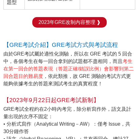
題型
2023年GRE改制內容整理 ❱
【GRE考試介紹】GRE考試方式與考試流程
由於GRE考試屬於適性化測驗，所以在 GRE 考試的 5 回合
中，各個考生在每一回合拿到的試題都不盡相同，而且
考生
在第一回合的答題表現（答題正確/錯誤比例）會影響到第二
回合題目的難易度
，依此類推，故 GRE 測驗的考試方式更
能夠依據考生的答題來測試考生的真實程度！
【2023年9月22日起GRE考試新制】
GRE考試全程約在2小時內考完，除分析寫作外，語文及計
量出現的次序不固定：
• 分析式寫作（Analytical Writing－AW）：僅考 Issue，共
30分鐘作答
• 語文（Verbal Reasoning－VR）：共有兩回合，總計27