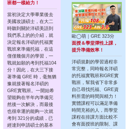
班都一樣給力！
當初決定大學畢業後去
美國攻讀碩士，在大二
時聽到關於洋碩美語到
我們系上的的介紹，就
歐◯萌｜GRE 323分
決定報名洋碩的托福實
面授＆學堂彈性上課，
戰班來準備托福，在這
提升準備效率！
僅僅幾個月的學習，一
洋碩規劃的學習過程非
戰就如願的考到托福104
常完整，同時報名洋碩
分！因此，在大三下接
的托福實戰班和GRE實
著準備 GRE 時，毫無猶
戰班，幫我省下非常多
豫就接著報名洋碩的
自己尋找托福、GRE資
GRE實戰班。一開始希
料所需的時間與精力！
望能夠在半年內準備完
實體課程可以滿足準備
然後一次解決，而最後
時間充裕的人，而學堂
也很幸運的能夠一次就
課程在排課方面比較不
考到 321分的成績，已
會有面授班的限制、課
經達到申請碩士的基本