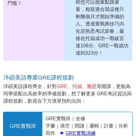
程也可以挑重點跳著
門檻！
看，相當適合我這種只
剩幾個月才開始準備的
人。透過實戰將技巧內
化並熟悉考試節奏，最
後在托福成功一戰破百
達108分、GRE一戰成功
達到323分！
洋碩美語專業GRE課程規劃
洋碩美語課程齊全，針對
GRE、托福、雅思
等開課，更能為
同學搭配出高效率的準備規劃，想了解更多 GRE考試資訊與
課程規劃，歡迎在下方填單預約洽詢：
GRE實戰班｜全修
GRE實戰班
字彙｜填空｜閱讀｜邏輯｜計量｜分析
寫作
☛
GRE實戰演練