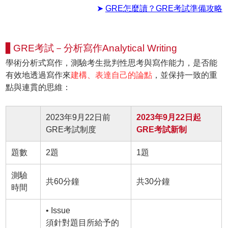
➤
GRE怎麼讀？GRE考試準備攻略
▋GRE考試－分析寫作Analytical Writing
學術分析式寫作，測驗考生批判性思考與寫作能力，是否能
有效地透過寫作來
建構、表達自己的論點
，並保持一致的重
點與連貫的思維：
2023年9月22日前
2023年9月22日起
GRE考試制度
GRE考試新制
題數
2題
1題
測驗
共60分鐘
共30分鐘
時間
• Issue
須針對題目所給予的