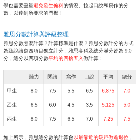
學也需要盡量
避免發生偏科
的情況、拉起口說和寫作的分
數，以達到所要求的門檻！
雅思分數計算與評級整理
雅思分數怎麼計算？計算標準是什麼？雅思分數計分的方式
為聽說讀寫四項目獨立計分，雅思各科及總分滿分皆為 9.0
分，總分以四項分數
平均的四捨五入
做計算：
聽力
閱讀
寫作
口說
平均
總分
甲生
8.0
7.5
5.5
6.5
6.875
7.0
乙生
6.5
6.0
4.5
3.5
5.125
5.0
丙生
8.0
7.5
6.5
7.0
7.25
7.5
如上所示，雅思總分數的計算會
以最靠近的級距做進退位
，