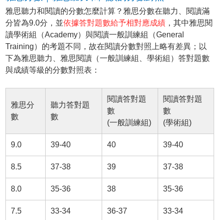
雅思聽力和閱讀的分數怎麼計算？雅思分數在聽力、閱讀滿
分皆為9.0分，並
依據答對題數給予相對應成績
，其中雅思閱
讀學術組（Academy）與閱讀一般訓練組（General
Training）的考題不同，故在閱讀分數對照上略有差異；以
下為雅思聽力、雅思閱讀（一般訓練組、學術組）答對題數
與成績等級的分數對照表：
閱讀答對題
閱讀答對題
雅思分
聽力答對題
數
數
數
數
(一般訓練組)
(學術組)
9.0
39-40
40
39-40
8.5
37-38
39
37-38
8.0
35-36
38
35-36
7.5
33-34
36-37
33-34