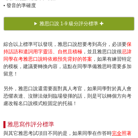
• 發音的準確度
雅思口說 1-9 級分評分標準 ✚
綜合以上標準可以發現，雅思口說想要考到高分，必須要
保
持話語和遣詞用字靈活、自然且積極
，並且雅思口說很
忌諱
同學在考雅思口說時依賴預先背好的答案
，如果有練習特定
的模板，建議要轉換內容，這點在同學準備雅思時需要多加
留意！
另外，雅思口說還需要面對真人考官，如果同學對於真人會
恐懼表達、沒辦法做到臨場發揮的話，則是可以轉個方向考
慮改報名口說模式較固定的托福！
▌雅思寫作評分標準
與其它雅思考試項目不同的是，如果同學在作答時
完全
照著