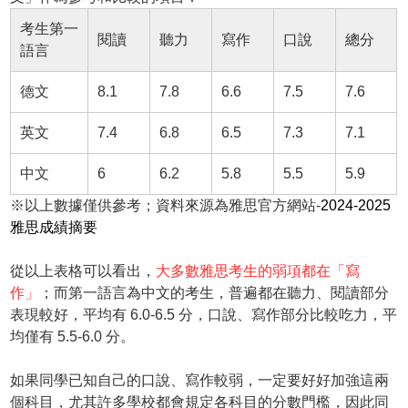
考生第一
閱讀
聽力
寫作
口說
總分
語言
德文
8.1
7.8
6.6
7.5
7.6
英文
7.4
6.8
6.5
7.3
7.1
中文
6
6.2
5.8
5.5
5.9
※以上數據僅供參考；資料來源為雅思官方網站-
2024-2025
雅思成績摘要
從以上表格可以看出，
大多數雅思考生的弱項都在「寫
作」
；而第一語言為中文的考生，普遍都在聽力、閱讀部分
表現較好，平均有 6.0-6.5 分，口說、寫作部分比較吃力，平
均僅有 5.5-6.0 分。
如果同學已知自己的口說、寫作較弱，一定要好好加強這兩
個科目，尤其許多學校都會規定各科目的分數門檻，因此同