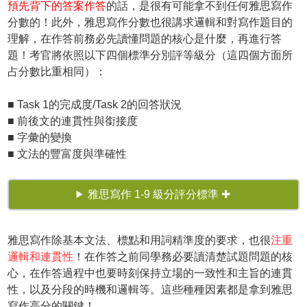
預先背下的答案作答
的話，是很有可能拿不到任何雅思寫作
分數的！此外，雅思寫作分數也很講求邏輯和對寫作題目的
理解，在作答前務必先讀懂問題的核心是什麼，再進行答
題！考官將依照以下四個標準分別評等級分（這四個方面所
占分數比重相同）：
■ Task 1的完成度/Task 2的回答狀況
■ 前後文的連貫性與銜接度
■ 字彙的變換
■ 文法的豐富度與準確性
雅思寫作 1-9 級分評分標準 ✚
雅思寫作除基本文法、標點和用詞精準度的要求，也很
注重
邏輯和連貫性
！在作答之前同學務必要讀清楚試題問題的核
心，在作答過程中也要時刻保持立場的一致性和主旨的連貫
性，以及分段的時機和邏輯等。這些種種因素都是拿到雅思
寫作高分的關鍵！