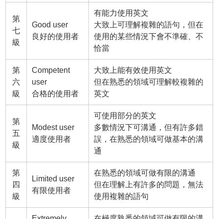
有能力使用英文
第
Good user
大致上可理解複雜的語句，但在
七
良好的使用者
使用的某些情況下會不準確、不
級
恰當
第
Competent
大致上能有效使用英文
六
user
但在熟悉的領域可理解較複雜的
級
合格的使用者
英文
可使用部分的英文
第
Modest user
多數情況下可溝通，但有許多錯
五
適度使用者
誤，在熟悉的領域可做基本的溝
級
通
第
在熟悉的領域可做有限的溝通
Limited user
四
但在理解上有許多的問題，無法
有限使用者
級
使用複雜的語句
Extremely
在極度熟悉的領域可做有限的溝