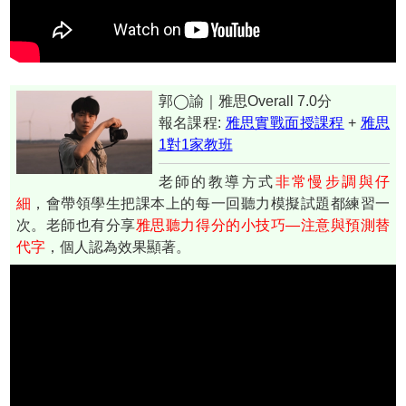
郭◯諭｜雅思Overall 7.0分
報名課程:
雅思實戰面授課程
+
雅思
1對1家教班
老師的教導方式
非常慢步調與仔
細
，會帶領學生把課本上的每一回聽力模擬試題都練習一
次。老師也有分享
雅思聽力得分的小技巧—注意與預測替
代字
，個人認為效果顯著。