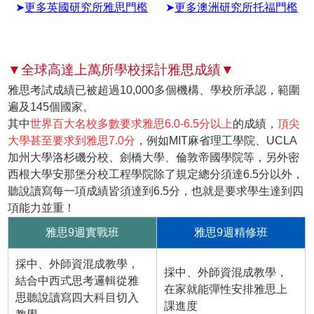
➤
更多英國研究所雅思門檻
➤
更多澳洲研究所托福門檻
▼全球高達上萬所學校採計雅思成績▼
雅思考試成績已被超過10,000多個機構、學校所承認，範圍
遍及145個國家。
其中
世界百大名校多數要求雅思6.0-6.5分以上
的成績，
頂尖
大學甚至要求到雅思7.0分
，例如MIT麻省理工學院、UCLA
加州大學洛杉磯分校、劍橋大學、倫敦帝國學院等，另外密
西根大學安那堡分校工程學院除了規定總分須達6.5分以外，
聽說讀寫每一項成績皆須達到6.5分，也就是要求學生達到四
項能力並重！
雅思9週實戰班
雅思9週精修班
採中、外師資混成教學，
採中、外師資混成教學，
結合中西式思考邏輯從雅
在家就能彈性安排雅思上
思聽說讀寫四大科目切入
課進度