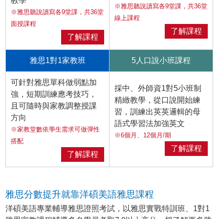
教學
※雅思聽說讀寫各9堂課，共36堂
※雅思聽說讀寫各9堂課，共36堂
線上課程
面授課程
了解課程
了解課程
雅思1對1家教班
5人口說小班課程
可針對雅思單科做弱點加
採中、外師資1對5小班制
強，短期訓練應考技巧，
精緻教學，從口說開始練
且可隨時與家教調整授課
習，訓練出英英邏輯的母
方向
語式學習法加強英文
※家教堂數依學生需求可做彈性
※6個月、12個月/期
搭配
了解課程
了解課程
雅思分數提升就靠洋碩美語雅思課程
洋碩美語專業輔導雅思證照考試，以雅思實戰特訓班、1對1