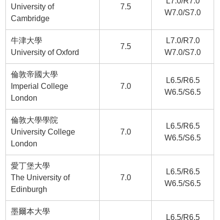
L7.0/R7.0
University of
7.5
W7.0/S7.0
Cambridge
牛津大學
L7.0/R7.0
7.5
University of Oxford
W7.0/S7.0
倫敦帝國大學
L6.5/R6.5
Imperial College
7.0
W6.5/S6.5
London
倫敦大學學院
L6.5/R6.5
University College
7.0
W6.5/S6.5
London
愛丁堡大學
L6.5/R6.5
The University of
7.0
W6.5/S6.5
Edinburgh
墨爾本大學
L6.5/R6.5