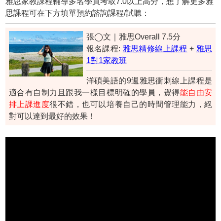
雅思家教課程輔導多名學員考取7.0以上高分，想了解更多雅
思課程可在下方填單預約諮詢課程/試聽：
張◯文｜雅思Overall 7.5分
報名課程:
雅思精修線上課程
+
雅思
1對1家教班
洋碩美語的9週雅思衝刺線上課程是
適合有自制力且跟我一樣目標明確的學員，覺得
能自由安
排上課進度
很不錯，也可以培養自己的時間管理能力，絕
對可以達到最好的效果！