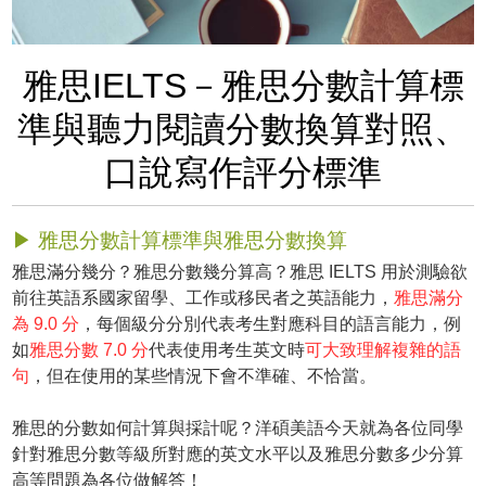
雅思IELTS－雅思分數計算標
準與聽力閱讀分數換算對照、
口說寫作評分標準
▶ 雅思分數計算標準與雅思分數換算
雅思滿分幾分？雅思分數幾分算高？雅思 IELTS 用於測驗欲
前往英語系國家留學、工作或移民者之英語能力，
雅思滿分
為 9.0 分
，每個級分分別代表考生對應科目的語言能力，例
如
雅思分數 7.0 分
代表使用考生英文時
可大致理解複雜的語
句
，但在使用的某些情況下會不準確、不恰當。
雅思的分數如何計算與採計呢？洋碩美語今天就為各位同學
針對雅思分數等級所對應的英文水平以及雅思分數多少分算
高等問題為各位做解答！