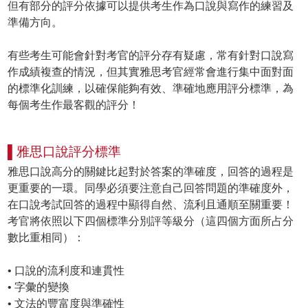
但有部分的評分依據可以提供考生作為口說與寫作的練習及
準備方向。
有些考生可能會針對考官的評分存有疑慮，常有針對口說寫
作成績複查的情況，但其實雅思考官經常會進行集中面對面
的標準化訓練，以確保能夠有效、準確地應用評分標準，為
每個考生作最客觀的評分！
▌雅思口說評分標準
雅思口說高分的關鍵比起對於答案的準確度，回答的過程是
更重要的一環。同學必須要注意自己回答問題的準確度外，
在口說考試回答的過程中顯得自然、流利且通順至關重要！
考官將依照以下四個標準分別評等級分（這四個方面所占分
數比重相同）：
• 口說的流利度和連貫性
• 字彙的變換
• 文法的豐富度與準確性