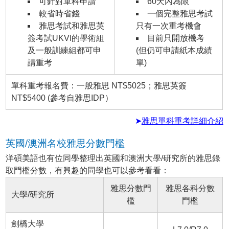
可針對單科申請
60天內為限
較省時省錢
一個完整雅思考試
雅思考試和雅思英
只有一次重考機會
簽考試UKVI的學術組
目前只開放機考
及一般訓練組都可申
(但仍可申請紙本成績
請重考
單)
單科重考報名費：一般雅思 NT$5025；雅思英簽
NT$5400 (參考自雅思IDP）
➤
雅思單科重考詳細介紹
英國/澳洲名校雅思分數門檻
洋碩美語也有位同學整理出英國和澳洲大學/研究所的雅思錄
取門檻分數，有興趣的同學也可以參考看看：
雅思分數門
雅思各科分數
大學/研究所
檻
門檻
劍橋大學