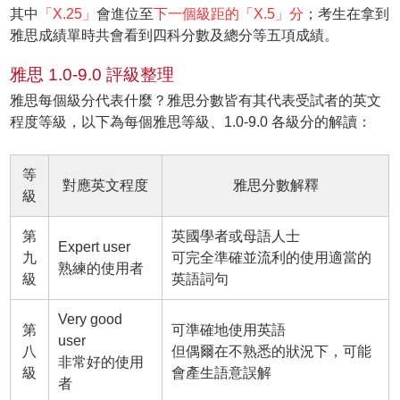
其中
「X.25」
會進位至
下一個級距的「X.5」分
；考生在拿到
雅思成績單時共會看到四科分數及總分等五項成績。
雅思 1.0-9.0 評級整理
雅思每個級分代表什麼？雅思分數皆有其代表受試者的英文
程度等級，以下為每個雅思等級、1.0-9.0 各級分的解讀：
等
對應英文程度
雅思分數解釋
級
第
英國學者或母語人士
Expert user
九
可完全準確並流利的使用適當的
熟練的使用者
級
英語詞句
Very good
第
可準確地使用英語
user
八
但偶爾在不熟悉的狀況下，可能
非常好的使用
級
會產生語意誤解
者