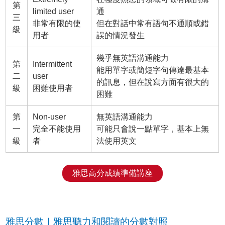
第
limited user
通
三
非常有限的使
但在對話中常有語句不通順或錯
級
用者
誤的情況發生
幾乎無英語溝通能力
第
Intermittent
能用單字或簡短字句傳達最基本
二
user
的訊息，但在說寫方面有很大的
級
困難使用者
困難
第
Non-user
無英語溝通能力
一
完全不能使用
可能只會說一點單字，基本上無
級
者
法使用英文
雅思高分成績準備講座
雅思分數｜雅思聽力和閱讀的分數對照