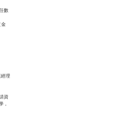
擔任數
（金
展經理
請資
學，