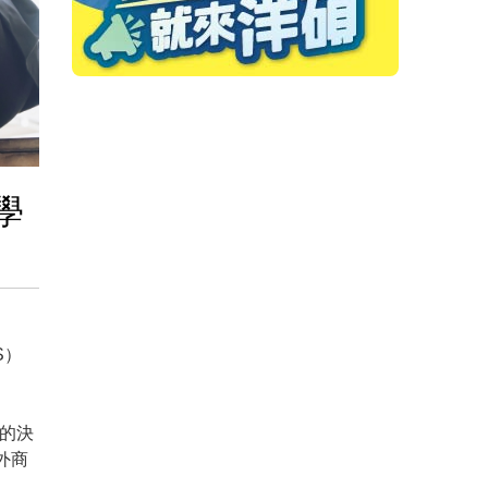
學
S）
動的決
外商