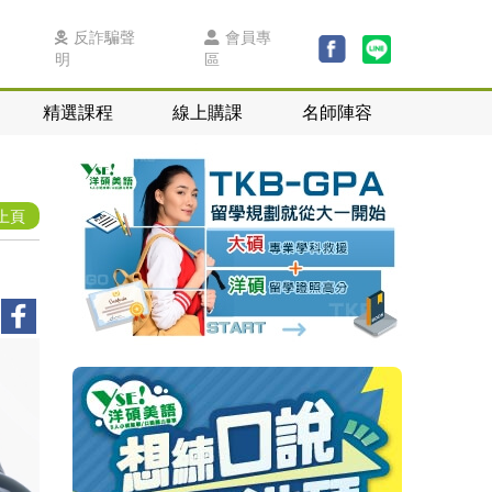
反詐騙聲
會員專
明
區
精選課程
線上購課
名師陣容
上頁