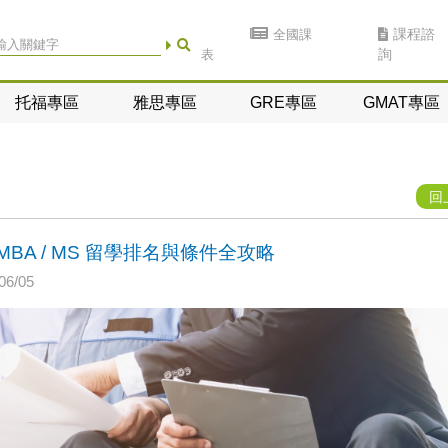
全國課
課程諮
表
詢
托福專區
雅思專區
GRE專區
GMAT專區
回
A / MS 留學排名與條件全攻略
6/05