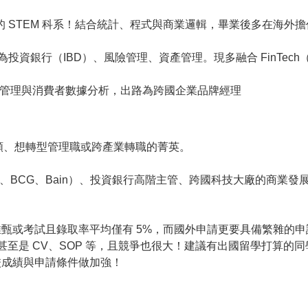
款的 STEM 科系！結合統計、程式與商業邏輯，畢業後多在海外
為投資銀行（IBD）、風險管理、資產管理。現多融合 FinTech
品牌管理與消費者數據分析，出路為跨國企業品牌經理
瓶頸、想轉型管理職或跨產業轉職的菁英。
ey、BCG、Bain）、投資銀行高階主管、跨國科技大廠的商業發
甄或考試且錄取率平均僅有 5%，而國外申請更要具備繁雜的申
，甚至是 CV、SOP 等，且競爭也很大！建議有出國留學打算的同
校成績與申請條件做加強！