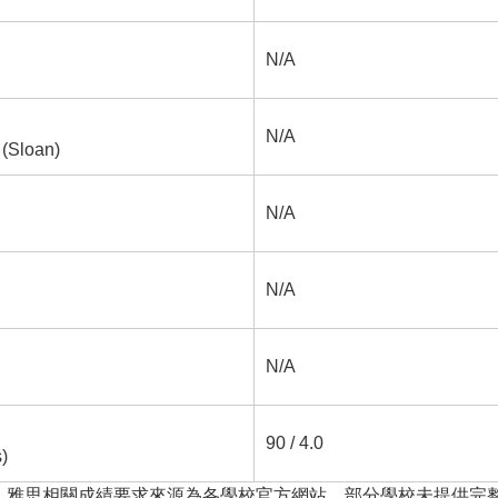
N/A
N/A
 (Sloan)
N/A
N/A
N/A
90 / 4.0
)
福、雅思相關成績要求來源為各學校官方網站，部分學校未提供完