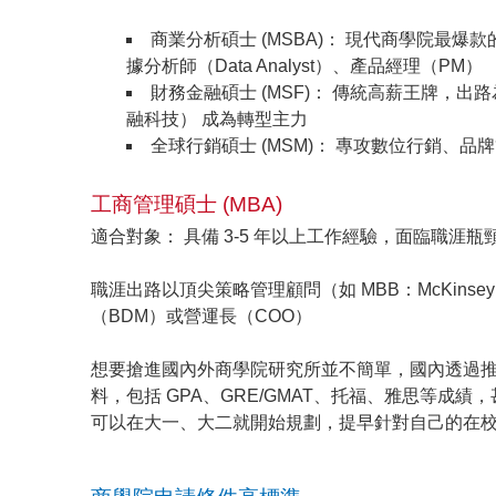
商業分析碩士 (MSBA)： 現代商學院最爆
據分析師（Data Analyst）、產品經理（PM）
財務金融碩士 (MSF)： 傳統高薪王牌，出路
融科技） 成為轉型主力
全球行銷碩士 (MSM)： 專攻數位行銷、
工商管理碩士 (MBA)
適合對象： 具備 3-5 年以上工作經驗，面臨職涯
職涯出路以頂尖策略管理顧問（如 MBB：McKins
（BDM）或營運長（COO）
想要搶進國內外商學院研究所並不簡單，國內透過推
料，包括 GPA、GRE/GMAT、托福、雅思等成績
可以在大一、大二就開始規劃，提早針對自己的在