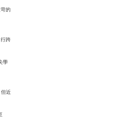
嚴苛的
進行跨
尖學
。但近
至