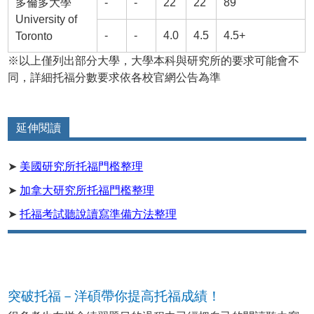
多倫多大學
-
-
22
22
89
University of
-
-
4.0
4.5
4.5+
Toronto
※以上僅列出部分大學，大學本科與研究所的要求可能會不
同，詳細托福分數要求依各校官網公告為準
延伸閱讀
➤
美國研究所托福門檻整理
➤
加拿大研究所托福門檻整理
➤
托福考試聽說讀寫準備方法整理
突破托福－洋碩帶你提高托福成績！