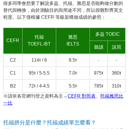
很多同學會想要了解說多益、托福、雅思是否能夠做分數的
替代與轉換，由於測驗目的與用途不同，所以很難對齊英文
程度。以下僅根據 CEFR 等級架構做成績的參照：
多益 TOEIC
托福
雅思
CEFR
TOEFL iBT
IELTS
聽讀
說寫
C2
114⭡ / 6
8.5⭡
-
-
C1
95⭡ / 5-5.5
7.0⭡
975⭡
360⭡
B2
72⭡ / 4-4.5
5.5⭡
785⭡
310⭡
※請依各官網刊登之資料為主→
CEFR 對照表
、
托福雅思比
一比
托福拼分是什麼？托福成績單怎麼看？