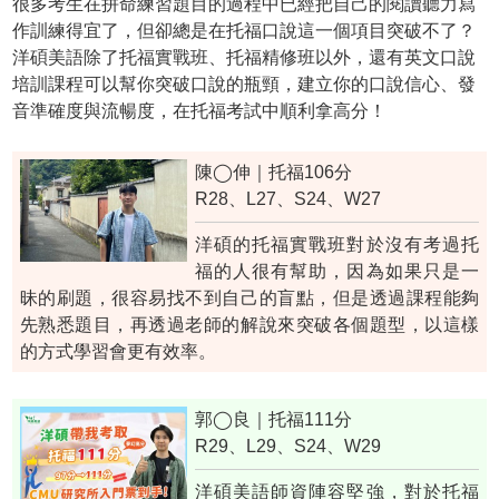
很多考生在拼命練習題目的過程中已經把自己的閱讀聽力寫
作訓練得宜了，但卻總是在托福口說這一個項目突破不了？
洋碩美語除了托福實戰班、托福精修班以外，還有英文口說
培訓課程可以幫你突破口說的瓶頸，建立你的口說信心、發
音準確度與流暢度，在托福考試中順利拿高分！
陳◯伸｜托福106分
R28、L27、S24、W27
洋碩的托福實戰班對於沒有考過托
福的人很有幫助，因為如果只是一
昧的刷題，很容易找不到自己的盲點，但是透過課程能夠
先熟悉題目，再透過老師的解說來突破各個題型，以這樣
的方式學習會更有效率。
郭◯良｜托福111分
R29、L29、S24、W29
洋碩美語師資陣容堅強，對於托福