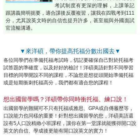
考試制度有更深的理解，上課筆記
跟講義簡明扼要，適合課後反覆複習，讓我在四戰考到111
分，尤其說英文時的自信也提升許多，甚至能與外國面試
官流暢溝通。
▼來洋碩，帶你提高托福分數出國去▼
各位同學們在準備托福考試時，切記要確保自己對於托福考
試答題的準確度，以及好好的檢討！洋碩美語針對不同學習
目標的同學開設不同的課程，不論您是想從頭開始準備托福
或是短期衝刺托福高分，我們都有適合您的課程！
想出國留學嗎？洋碩帶你同時衝托福、練口說！
出國留學的難關可不只有托福或雅思、GPA或自傳履歷等，
口說能力也同樣的重要！針對想出國留學的您，洋碩美語還
設有5人口說精緻小班課程，讓你在第一堂課就能獲得開口說
英文的自信、學成後更能有開口說英文的實力！