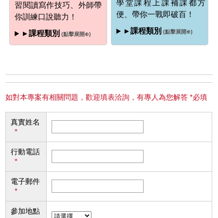
學堂課程上課補課都方
習閱讀寫作技巧、外師帶
便、帶你一戰即破百！
你訓練口說聽力！
▸ 課程類別
(點擊展開⊕)
▸ 課程類別
(點擊展開⊕)
如對本專案有相關問題，歡迎填表洽詢，有專人為您解答 *必填
真實姓名
*
行動電話
*
電子郵件
*
參加地點