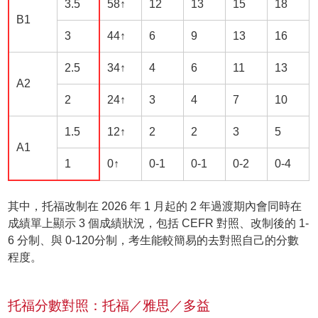
3.5
58↑
12
13
15
18
B1
3
44↑
6
9
13
16
2.5
34↑
4
6
11
13
A2
2
24↑
3
4
7
10
1.5
12↑
2
2
3
5
A1
1
0↑
0-1
0-1
0-2
0-4
其中，托福改制在 2026 年 1 月起的 2 年過渡期內會同時在
成績單上顯示 3 個成績狀況，包括 CEFR 對照、改制後的 1-
6 分制、與 0-120分制，考生能較簡易的去對照自己的分數
程度。
托福分數對照：托福／雅思／多益