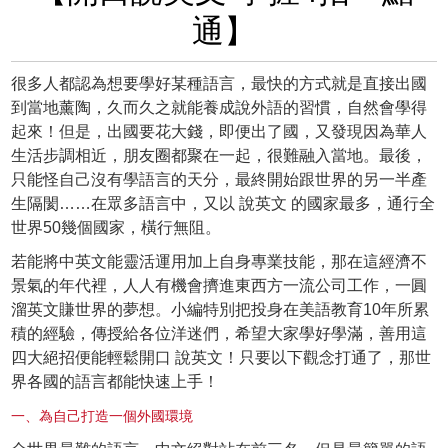
通】
很多人都認為想要學好某種語言，最快的方式就是直接出國
到當地薰陶，久而久之就能養成說外語的習慣，自然會學得
起來！但是，出國要花大錢，即便出了國，又發現因為華人
生活步調相近，朋友圈都聚在一起，很難融入當地。最後，
只能怪自己沒有學語言的天分，最終開始跟世界的另一半產
生隔閡……在眾多語言中，又以 說英文 的國家最多，通行全
世界50幾個國家，橫行無阻。
若能將中英文能靈活運用加上自身專業技能，那在這經濟不
景氣的年代裡，人人有機會擠進東西方一流公司工作，一圓
溜英文賺世界的夢想。小編特別把投身在美語教育10年所累
積的經驗，傳授給各位洋迷們，希望大家學好學滿，善用這
四大絕招便能輕鬆開口 說英文！只要以下觀念打通了，那世
界各國的語言都能快速上手！
一、為自己打造一個外國環境