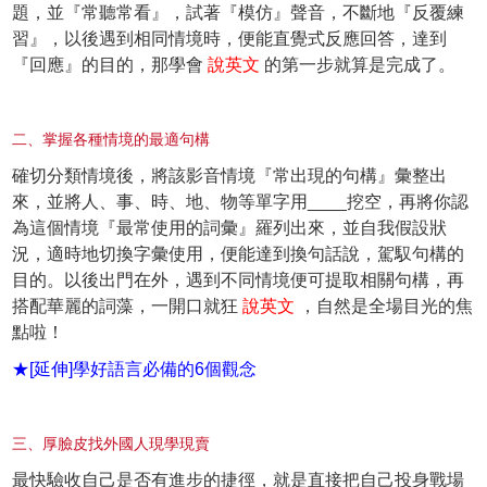
題，並『常聽常看』，試著『模仿』聲音，不斷地『反覆練
習』，以後遇到相同情境時，便能直覺式反應回答，達到
『回應』的目的，那學會
說英文
的第一步就算是完成了。
二、掌握各種情境的最適句構
確切分類情境後，將該影音情境『常出現的句構』彙整出
來，並將人、事、時、地、物等單字用____挖空，再將你認
為這個情境『最常使用的詞彙』羅列出來，並自我假設狀
況，適時地切換字彙使用，便能達到
換句話說
，駕馭句構的
目的。以後出門在外，遇到不同情境便可提取相關句構，再
搭配華麗的詞藻，一開口就狂
說英文
，自然是全場目光的焦
點啦！
★[延伸]學好語言必備的6個觀念
三、厚臉皮找外國人現學現賣
最快驗收自己是否有進步的捷徑，就是直接把自己投身戰場