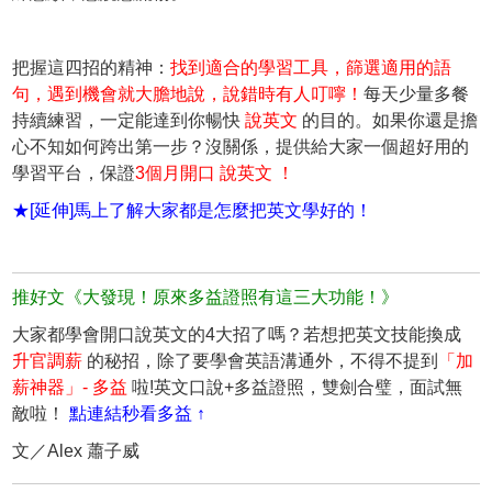
把握這四招的精神：
找到適合的學習工具
，
篩選適用的語
句
，
遇到機會就大膽地說
，
說錯時有人叮嚀
！
每天少量多餐
持續練習，一定能達到你暢快
說英文
的目的。如果你還是擔
心不知如何跨出第一步？沒關係，提供給大家一個超好用的
學習平台，保證
3個月開口 說英文 ！
★[延伸]馬上了解大家都是怎麼把英文學好的！
推好文《大發現！原來多益證照有這三大功能！》
大家都學會開口說英文的4大招了嗎？若想把英文技能換成
升官調薪
的秘招，除了要學會英語溝通外，不得不提到
「加
薪神器」- 多益
啦!英文口說+多益證照，雙劍合璧，面試無
敵啦！
點連結秒看多益 ↑
文／
Alex 蕭子威