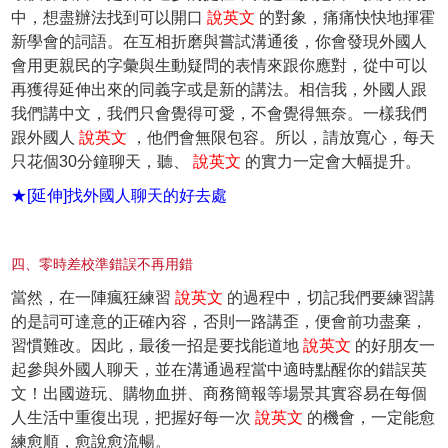
中，想盡辦法找到可以開口
說英文
的對象，痛痛快快地揮霍
新學會的詞語。在互相折磨與嘗試溝通後，你會發現外國人
會用更親民的字彙與生動疑問的表情來跟你應對，從中可以
再獲得延伸出來的同義字或是新的講法。相信我，外國人跟
我們講中文，我們只會覺得可愛，不會覺得無奈。一樣我們
跟外國人
說英文
，他們會無限包容。所以，請放寬心，每天
只花個30分鐘聊天，聽、
說英文
的實力一定會大幅提升。
★[延伸]找外國人聊天的好去處
四、零時差校準錯誤不再用錯
當然，在一陣瘋狂練習
說英文
的過程中，切記我們要練習講
的是詞可達意的正確內容，否則一路講歪，便會前功盡棄，
習慣難改。因此，最後一招是要找能道地
說英文
的好朋友一
起參與外國人聊天，並在溝通過程當中適時點醒你的錯誤英
文！出國遊玩、購物血拼、商務簡報等場景其實容易在每個
人生活中重復出現，把握好每一次
說英文
的機會，一定能愈
練愈順，愈說愈流暢。