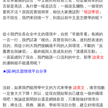
全世界最難的語言，中文絕對站在前三名，但是最簡單的語
言卻是美語，為什麼一樣是語言，一個滾瓜爛熟，一個背的
要死不活？原因其實很簡單，相信大家應該對『
母語學習
』
並不陌生，我們來回憶一下，到底以前中文是怎麼學的呢？
從小我們生長在全中文的環境中，自然『常聽常看』爸媽的
一言一行，我們試著『模仿』其聲音與行為，達到想表達的
目的。而從小到大我們接觸過不同的人與環境，不斷的『反
覆磨合與練習』，最終能與人形成良好的『溝通與互動』，
一直延續到了現在，我們能講一口流利的中文。那學
說英文
的邏輯能不能通用呢？
★[延伸]主題情境平台分享
沒錯，如果我們能用學中文的方式來學會
說英文
，痛苦指數
一定會大大下降！所以，從現在開始幫自己建造一個外國環
境吧！無論從新聞頻台還是網路影音，只要能做好情境分
類，將生活、商務、圖表、學術等項目分類，建立好情境議