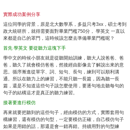
實際成功案例分享
這位同學的背景，原是北大數學系，多益只考3xx，碩士考到
政大統研所，就得需要面對畢業門檻750分， 學英文 一直以
來都是自己的罩門，這時候該怎麼去準備畢業門檻呢？
首先 學英文 要從聽力這塊下手
學中文的時候小朋友就是從聽開始訓練，聽大人說爸爸、爸
爸，聽久了就會模仿爸爸，然後經由影像去了解說出來的意
思。循序漸進從單字、詞、短句、長句，練到可以順利溝
通。所以在聽力上的練習，不能只聽一長篇，因為聽一長
篇，還是不知道這些句子該怎麼使用，要逐句地去聽每句的
句子的結構這才是真正的聽力練習。
接著要進行模仿
再來就要把聽到的這些句子，經由模仿的方式，實際套用句
構練習，還有模仿的句型，一定要模仿正確，自己模仿句子
如果是用錯的話，那還是會一錯再錯。持續用對的句型練