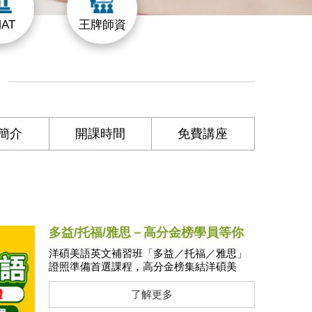
AT
王牌師資
簡介
開課時間
免費講座
多益/托福/雅思－高分金榜學員等你
來+1
洋碩美語英文補習班「多益／托福／雅思」
證照準備首選課程，高分金榜集結洋碩美
語：多益900↑、托福100↑、雅思7.0↑
了解更多