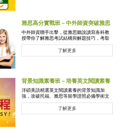
雅思高分實戰班－中外師資突破雅思
7.5分
中外師資聯手出擊，從雅思聽說讀寫各科教
授帶你了解雅思考試結構與解題技巧，考取
雅思7.5分可享全額獎學金、雅思7.0分可享獎
學金$5000元！
了解更多
背景知識素養班－培養英文閱讀素養
洋碩美語精選英文閱讀素養的背景知識加
強，攻破托福、雅思等留學證照必備學術文
章閱讀能力！
了解更多