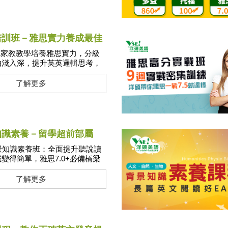
培訓班－雅思實力養成最佳
對1家教教學培養雅思實力，分級
由淺入深，提升英英邏輯思考，
主題化情境式訓練口說及聽力，
調，訓練學生熟悉不同口音，提
了解更多
口說真人口試測驗
知識素養－留學超前部屬
景知識素養班：全面提升聽說讀
變得簡單，雅思7.0+必備橋梁
了解更多