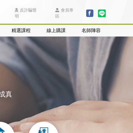
反詐騙聲
會員專
明
區
精選課程
線上購課
名師陣容
成真