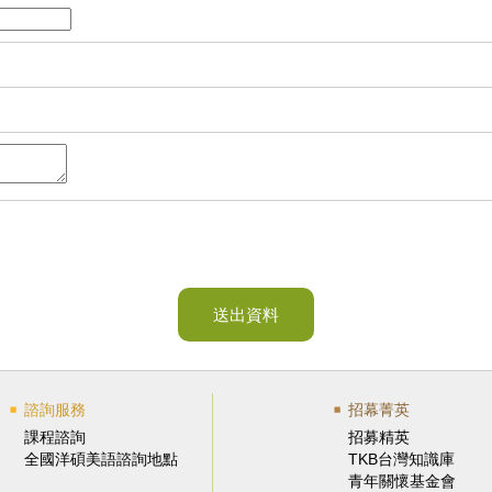
送出資料
諮詢服務
招幕菁英
課程諮詢
招募精英
全國洋碩美語諮詢地點
TKB台灣知識庫
青年關懷基金會