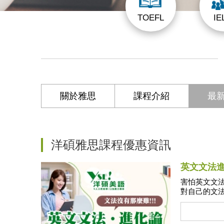
TOEFL
IE
關於雅思
課程介紹
最
洋碩雅思課程優惠資訊
英文文法
用
害怕英文文
對自己的文法
糊，希望針對
碩雲端文法
破瓶頸！