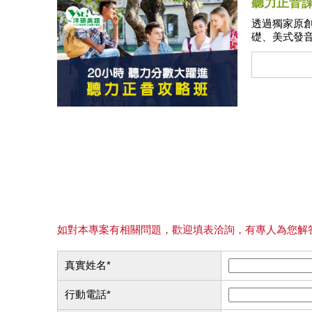
聽力正音
則
透過獨家原
礎、美式發
音，突破多益
如對本專案有相關問題，歡迎填表洽詢，有專人為您解
真實姓名
*
行動電話
*