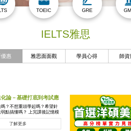
LTS
TOEIC
GRE
GM
IELTS雅思
新優惠
雅思面面觀
學員心得
師資
進化論－基礎打底到考試應
法嗎？不想重頭學起嗎？希望針
弱點搞懂嗎？ 上完課後記憶模
不會的觀念再聽一遍嗎？ 讓洋
課幫您一遍再一遍複習，並且突
了解更多