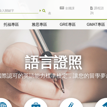
全國課
課程諮
詢
表
托福專區
雅思專區
GRE專區
GMAT專區
語言證照
國際認可的英語能力標準檢定，讓您的留學夢