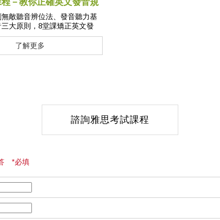
課程－教你正確英文發音規
創無敵聽音辨位法、發音聽力基
音三大原則，8堂課矯正英文發
托福雅思聽力弱點!
了解更多
諮詢雅思考試課程
答 *必填