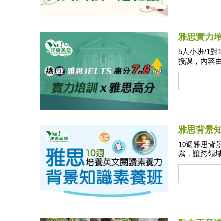
雅思實力
選擇
5人小班/1
授課，內容
中、外師資
多國口音腔
早適應雅思
雅思背景
10週雅思背
寫，讓跨領域