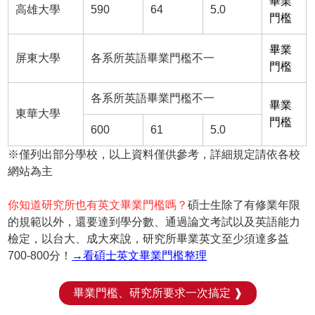
畢業
高雄大學
590
64
5.0
門檻
畢業
屏東大學
各系所英語畢業門檻不一
門檻
各系所英語畢業門檻不一
畢業
東華大學
門檻
600
61
5.0
※僅列出部分學校，以上資料僅供參考，詳細規定請依各校
網站為主
你知道研究所也有英文畢業門檻嗎？
碩士生除了有修業年限
的規範以外，還要達到學分數、通過論文考試以及英語能力
檢定，以台大、成大來說，研究所畢業英文至少須達多益
700-800分！
→看碩士英文畢業門檻整理
畢業門檻、研究所要求一次搞定 ❱