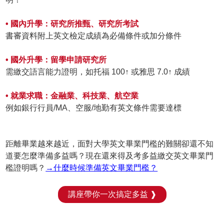
• 國內升學：研究所推甄、研究所考試
書審資料附上英文檢定成績為必備條件或加分條件
• 國外升學：留學申請研究所
需繳交語言能力證明，如托福 100↑ 或雅思 7.0↑ 成績
• 就業求職：金融業、科技業、航空業
例如銀行行員/MA、空服/地勤有英文條件需要達標
距離畢業越來越近，面對大學英文畢業門檻的難關卻還不知
道要怎麼準備多益嗎？現在還來得及考多益繳交英文畢業門
檻證明嗎？
→什麼時候準備英文畢業門檻？
講座帶你一次搞定多益 ❱