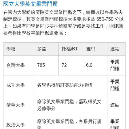
國立大學英文畢業門檻
在國內大學紛紛廢除英文畢業門檻之下，轉而改以各學系去
制定標準，其英文畢業門檻標準大多要求多益 650-750 分以
上，如果有同學是同步要推甄研究所或是要找工作，則建議
要考得比學校畢業門檻還要高：
學校
多益
托福iBT
雅思
連結
畢業
台灣大學
785
72
6.0
門檻
畢業
成功大學
各學系得另訂英語能力指標
門檻
廢除英文畢業門檻，需取得英文
清華大學
連結
必修學分
廢除英文畢業門檻，各系另行規
畢業
政治大學
定
門檻