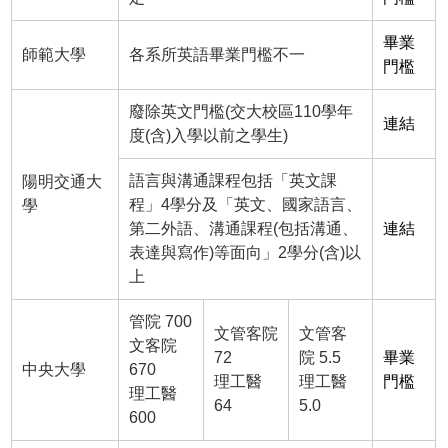
畢業
師範大學
各系所英語畢業門檻不一
門檻
廢除英文門檻(交大校區110學年
連結
度(含)入學以前之學生)
語言與溝通課程包括「英文課
陽明交通大
程」4學分及「英文、國家語言、
學
第二外語、溝通課程(包括溝通、
連結
表達與寫作)等面向」2學分(含)以
上
管院 700
文管客院
文管客
文客院
72
院 5.5
畢業
中央大學
670
理工醫
理工醫
門檻
理工醫
64
5.0
600