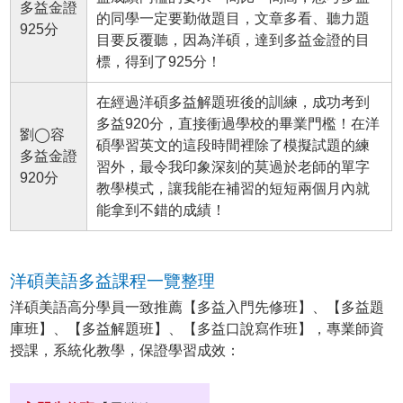
多益金證
的同學一定要勤做題目，文章多看、聽力題
925分
目要反覆聽，因為洋碩，達到多益金證的目
標，得到了925分！
在經過洋碩多益解題班後的訓練，成功考到
多益920分，直接衝過學校的畢業門檻！在洋
劉◯容
碩學習英文的這段時間裡除了模擬試題的練
多益金證
習外，最令我印象深刻的莫過於老師的單字
920分
教學模式，讓我能在補習的短短兩個月內就
能拿到不錯的成績！
洋碩美語多益課程一覽整理
洋碩美語高分學員一致推薦【多益入門先修班】、【多益題
庫班】、【多益解題班】、【多益口說寫作班】，專業師資
授課，系統化教學，保證學習成效：