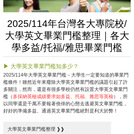
2025/114年台灣各大專院校/
大學英文畢業門檻整理｜各大
學多益/托福/雅思畢業門檻
▶ 大學英文畢業門檻知多少？
2025/114年大學英文畢業門檻－大學生一定要知道的畢業門
檻條件！雖然近年來廢除大學英文畢業門檻的議題引起了許
多關注，然而，還是有很多學校仍然有設置大學英文畢業門
檻（
多採納英檢成績要求如多益、托福、雅思等英檢
），所
以同學還是千萬不要報著僥倖的心態去逃避英文畢業門檻，
好好的準備多益、通過英文畢業門檻絕對是利大於弊！
大學英文畢業門檻整理 ❱❱