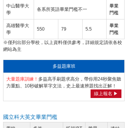
中山醫學大
畢業
各系所英語畢業門檻不一
學
門檻
高雄醫學大
畢業
550
79
5.5
學
門檻
※僅列出部分學校，以上資料僅供參考，詳細規定請依各校
網站為主
多益題庫班
大量題庫訓練！
多益高手刷題求高分，帶你用24秒聚焦聽
力重點、10秒破解單字文法，史上最速辨題找出正解！
線上報名 ▶
國立科大英文畢業門檻