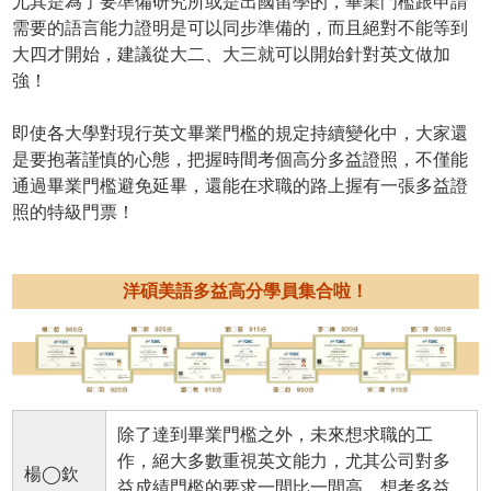
尤其是為了要準備研究所或是出國留學的，畢業門檻跟申請
需要的語言能力證明是可以同步準備的，而且絕對不能等到
大四才開始，建議從大二、大三就可以開始針對英文做加
強！
即使各大學對現行英文畢業門檻的規定持續變化中，大家還
是要抱著謹慎的心態，把握時間考個高分多益證照，不僅能
通過畢業門檻避免延畢，還能在求職的路上握有一張多益證
照的特級門票！
洋碩美語多益高分學員集合啦！
除了達到畢業門檻之外，未來想求職的工
作，絕大多數重視英文能力，尤其公司對多
楊◯欽
益成績門檻的要求一間比一間高，想考多益