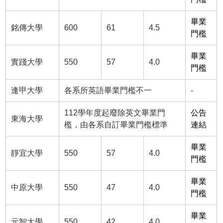
畢業
銘傳大學
600
61
4.5
門檻
畢業
實踐大學
550
57
4.0
門檻
逢甲大學
各系所英語畢業門檻不一
-
112學年度起廢除英文畢業門
公告
東海大學
檻，由各系自訂畢業門檻標準
連結
畢業
靜宜大學
550
57
4.0
門檻
畢業
中原大學
550
47
4.0
門檻
畢業
元智大學
550
42
4.0