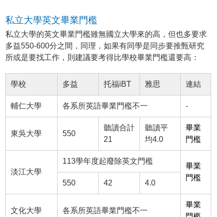
私立大學英文畢業門檻
私立大學的英文畢業門檻雖無國立大學來的高，但也多要求
多益550-600分之間，同理，如果有同學是同步要推甄研究
所或是要找工作，則建議要考得比學校畢業門檻還要高：
學校
多益
托福iBT
雅思
連結
輔仁大學
各系所英語畢業門檻不一
-
聽讀合計
聽讀平
畢業
東吳大學
550
21
均4.0
門檻
113學年度起廢除英文門檻
畢業
淡江大學
門檻
550
42
4.0
畢業
文化大學
各系所英語畢業門檻不一
門檻