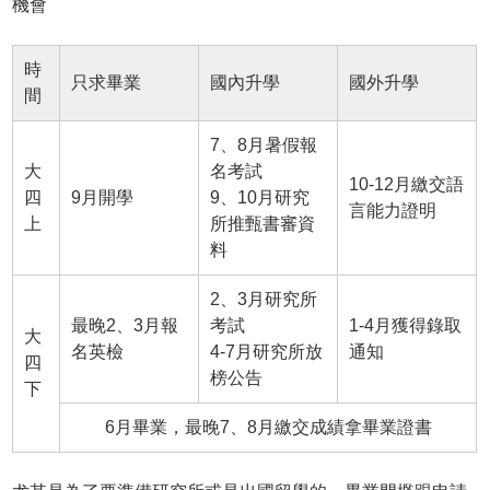
機會
時
只求畢業
國內升學
國外升學
間
7、8月暑假報
大
名考試
10-12月繳交語
四
9月開學
9、10月研究
言能力證明
上
所推甄書審資
料
2、3月研究所
最晚2、3月報
考試
1-4月獲得錄取
大
名英檢
4-7月研究所放
通知
四
榜公告
下
6月畢業，最晚7、8月繳交成績拿畢業證書