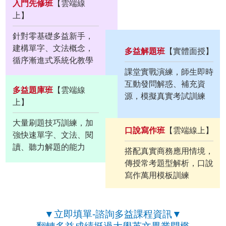
入門先修班
【雲端線
上】
針對零基礎多益新手，
建構單字、文法概念，
多益解題班
【實體面授】
循序漸進式系統化教學
課堂實戰演練，師生即時
互動發問解惑、補充資
多益題庫班
【雲端線
源，模擬真實考試訓練
上】
大量刷題技巧訓練，加
口說寫作班
【雲端線上】
強快速單字、文法、閱
讀、聽力解題的能力
搭配真實商務應用情境，
傳授常考題型解析，口說
寫作萬用模板訓練
▼立即填單-諮詢多益課程資訊▼