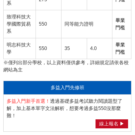
系
致理科技大
畢業
學國際貿易
550
同等能力證明
門檻
系
明志科技大
畢業
550
35
4.0
學
門檻
※僅列出部分學校，以上資料僅供參考，詳細規定請依各校
網站為主
多益入門先修班
多益入門新手首選！
透過基礎多益考試聽力閱讀題型了
解，加上基本單字文法解析，想要考過多益550沒那麼
難！
線上報名 ▶