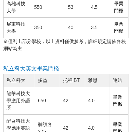
高雄科技
畢業
550
53
4.5
大學
門檻
屏東科技
畢業
350
40
3.5
大學
門檻
※僅列出部分學校，以上資料僅供參考，詳細規定請依各校
網站為主
私立科大英文畢業門檻
私立科大
多益
托福iBT
雅思
連結
龍華科技大
畢業
學應用外語
650
42
4.0
門檻
系
醒吾科技大
聽讀各
畢業
學應用英語
42
4.0
275
門檻