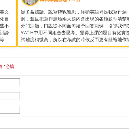
英文
從多益聽讀、說寫轉戰雅思，洋碩美語補足我寫作漏
化自
洞，並且把寫作測驗兩大題內會出現的各種題型清楚
些不
分門別類，口說從不同面向給予回答範例，引導我們
討論
5W1H中用不同組合去思考。覺得上課的題目有比實
等
試難度稍微高，所以在考試的時候反而更有餘裕地作
 *必填