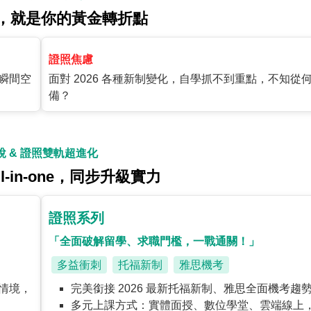
，就是你的黃金轉折點
證照焦慮
瞬間空
面對 2026 各種新制變化，自學抓不到重點，不知從
備？
說 & 證照雙軌超進化
l-in-one，同步升級實力
證照系列
「全面破解留學、求職門檻，一戰通關！」
多益衝刺
托福新制
雅思機考
情境，
完美銜接 2026 最新托福新制、雅思全面機考趨
多元上課方式：實體面授、數位學堂、雲端線上