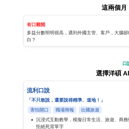
這兩個月
有口難開
多益分數明明很高，遇到外國主管、客戶，大腦卻
白？
口
選擇洋碩 Al
流利口說
「不只敢說，還要說得精準、道地！」
害怕開口
職場簡報
出國旅遊
沉浸式互動教學，模擬日常生活、旅遊、商務
拒絕死背單字