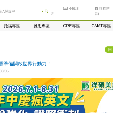
全國課
課程諮
表
詢
托福專區
雅思專區
GRE專區
GMAT專區
回
證照準備開啟世界行動力！
8/06