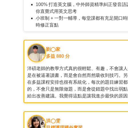
100% 打造英文腦，中外師資精準糾正發音語
你直覺式用英文思考
小班制 + 一對一輔導，每堂課都有充足開口
時修正盲點
劉◯家
多益 880 分
洋碩老師的教學方式真的很輕鬆、有趣，不會讓人
是在被逼著讀書，而是會自然而然吸收到技巧。另
在多益課程安排也很有系統化，每次的題目練習都
的，不會只是無限做題，而是會從錯題中找出弱點
給出改善建議。我覺得這點是讓我進步最快的原因
洪◯雯
目標護理國外實習