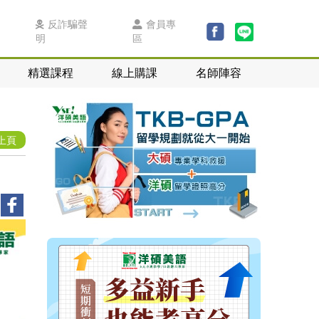
反詐騙聲
會員專
明
區
精選課程
線上購課
名師陣容
上頁