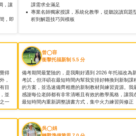
調，讓
課需求全滿足
專業名師獨家授課，系統化教學，從聽說讀寫題
時間，即
析到解題技巧與模板
曾◯容
衝擊托福新制 5.5 分
覺得
備考期間最驚險的，是我剛好遇到 2026 年托福改為
外，
考試，但洋碩在最短時間內幫我安排好轉換到新制課
有目
的方案，並迅速備齊相應的新制教材與練習資源。我
，並
感謝每位老師都有非常清晰且有效的教學風格，讓我
之一
最短時間內重新調整讀書方式，集中火力練習與修正
吳◯娟
轉戰準備雅思 7.0 分