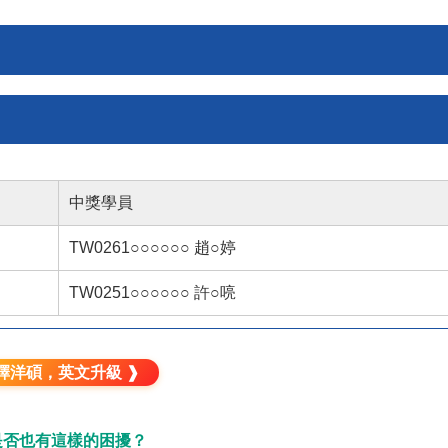
中獎學員
TW0261○○○○○○ 趙○婷
TW0251○○○○○○ 許○喨
擇洋碩，英文升級 ❱
是否也有這樣的困擾？