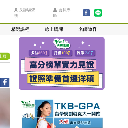
反詐騙聲
會員專
明
區
精選課程
線上購課
名師陣容
上頁