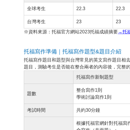
全球考生
22.3
22.3
台灣考生
23
23
※資料來源：托福官方網站2023托福成績摘要
→托
托福寫作準備｜托福寫作題型&題目介紹
托福寫作題目和題型與台灣常見的英文寫作題目相
題目，測驗考生是否能在整合兩者的內容後，完整
托福寫作新制題型
整合寫作1則
題數
學術討論寫作1則
考試時間
共約30分鐘
根據托福官網針對托福寫