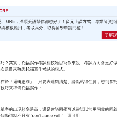
GRE
思、GRE，洋碩美語幫你都想好了！多元上課方式、專業師資搭
練與模板應用，考取高分、取得留學申請門檻！
了解
技巧？其實，托福寫作考試相較雅思寫作來說，考試方向會更好
幾次題目來熟悉托福寫作考試的模式。
點在於「邏輯思維」，只要表達夠清楚、論點站得住腳，想到拿
下技巧來準備托福寫作：
個單字的出現頻率過高，還是建議同學可以嘗試以常用詞彙的同
只有 “don’t agree with”，還可用