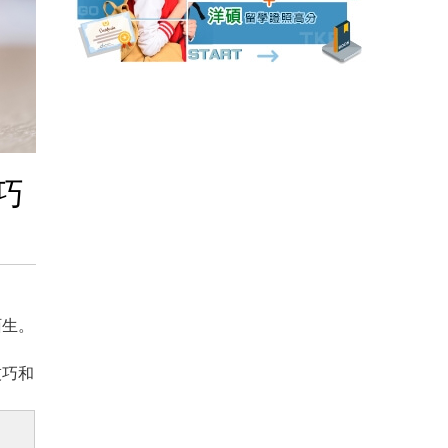
巧
陌生。
技巧和