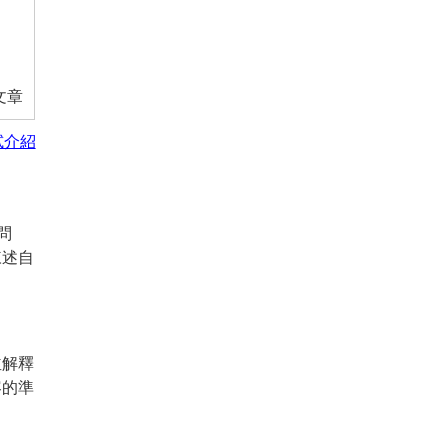
文章
試介紹
問
陳述自
並解釋
容的準