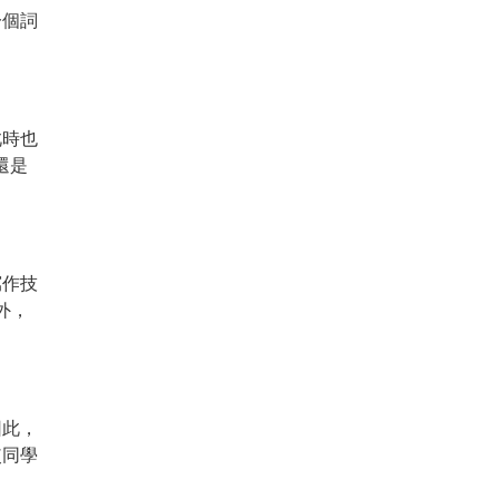
一個詞
此時也
還是
寫作技
外，
因此，
使同學