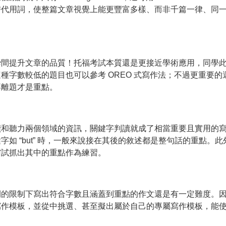
o”...等都可以做為替代用詞，使整篇文章視覺上能更豐富多樣、而非千篇一律、同
瞬間提升文章的品質！托福考試本質還是更接近學術應用，同學
種字數較低的題目也可以參考 OREO 式寫作法；不過更重要的
不離題才是重點。
讀和聽力兩個領域的資訊，關鍵字判讀就成了相當重要且實用的
如 “but” 時，一般來說接在其後的敘述都是整句話的重點。此
嘗試抓出其中的重點作為練習。
間的限制下寫出符合字數且涵蓋到重點的作文還是有一定難度。
寫作模板，並從中挑選、甚至擬出屬於自己的專屬寫作模板，能