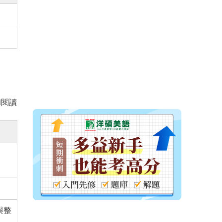
和閱讀
與整