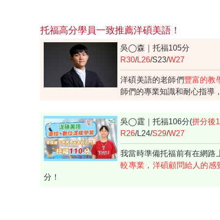
托福高分學員一致推薦洋碩美語！
吳◯森｜托福105分
R30
/
L26
/S23/
W27
洋碩美語的老師們
豐富的教
師們的專業知識和耐心指導
吳◯霆｜托福106分(
拼分後1
R26
/L24/
S29
/
W27
我當時準備托福前有在網路
較專業，洋碩顧問給人的感
分！