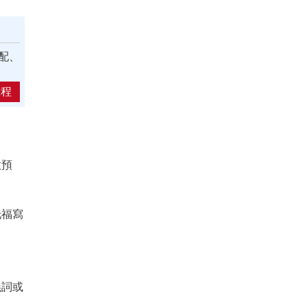
配、
課程
做預
托福寫
義詞或