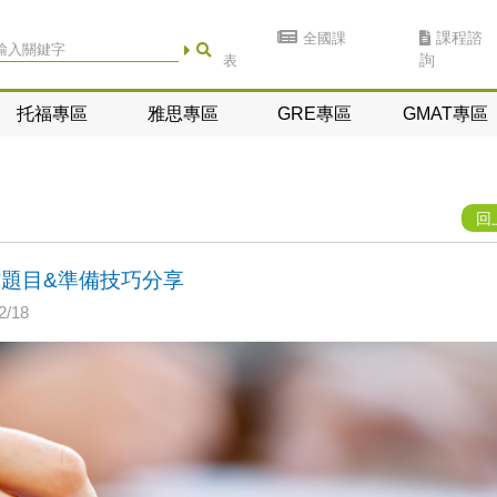
全國課
課程諮
表
詢
托福專區
雅思專區
GRE專區
GMAT專區
回
作題目&準備技巧分享
/18