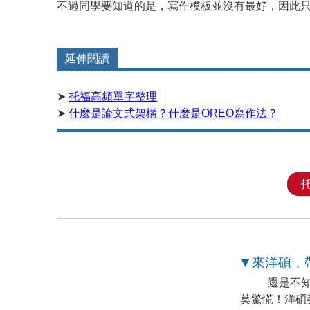
不過同學要知道的是，寫作模板並沒有最好，因此
延伸閱讀
➤
托福高頻單字整理
➤
什麼是論文式架構？什麼是OREO寫作法？
▼來洋碩，
還是不
莫驚慌！洋碩