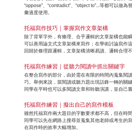
“oppose”、“contradict”、“object t
彙過度使用。
托福寫作技巧｜掌握寫作文章架構
除了背單字外，有條理、合乎邏輯的文章架構也能
可以善用論文式文章架構來寫作；在學術討論寫作這
回歸於條理跟邏輯，文章架構清晰易讀、邏輯合理
托福寫作練習｜從聽力閱讀中抓出關鍵字
在整合寫作的部分，由於需在有限的時間內蒐集閱
巧。舉例來說，當閱讀或聽力題出現話鋒一轉的關鍵字
同學在平時也可以多閱讀文章和聆聽演講，並自己
托福寫作練習｜擬出自己的寫作模板
雖然托福寫作兩大題目的字數要求都不高，但在時
同學可以先在網路上搜尋並蒐集其他老師或考生的
在寫作時的效率大幅增加。