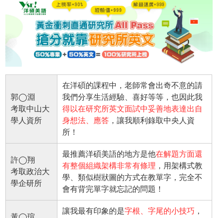
在洋碩的課程中，老師常會出奇不意的請
郭◯淵
我們分享生活經驗、喜好等等，也因此我
考取中山大
得以在研究所英文面試中妥善地表達出自
學人資所
身想法、應答
，讓我順利錄取中央人資
所！
最推薦洋碩美語的地方是他
在解題方面還
許◯翔
有整個組織架構非常有條理
，用架構式教
考取政治大
學、類似樹狀圖的方式在教單字，完全不
學企研所
會有背完單字就忘記的問題！
讓我最有印象的是
字根、字尾的小技巧
，
黃◯瑄