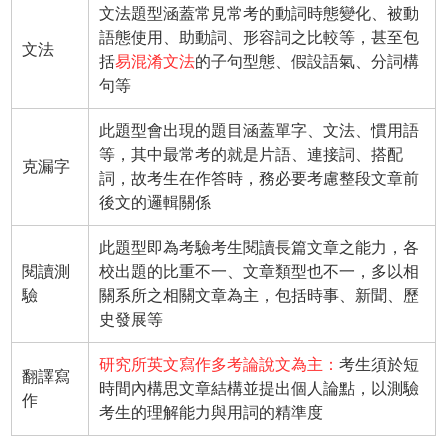
文法題型涵蓋常見常考的動詞時態變化、被動
語態使用、助動詞、形容詞之比較等，甚至包
文法
括
易混淆文法
的子句型態、假設語氣、分詞構
句等
此題型會出現的題目涵蓋單字、文法、慣用語
等，其中最常考的就是片語、連接詞、搭配
克漏字
詞，故考生在作答時，務必要考慮整段文章前
後文的邏輯關係
此題型即為考驗考生閱讀長篇文章之能力，各
閱讀測
校出題的比重不一、文章類型也不一，多以相
驗
關系所之相關文章為主，包括時事、新聞、歷
史發展等
研究所英文寫作多考論說文為主：
考生須於短
翻譯寫
時間內構思文章結構並提出個人論點，以測驗
作
考生的理解能力與用詞的精準度