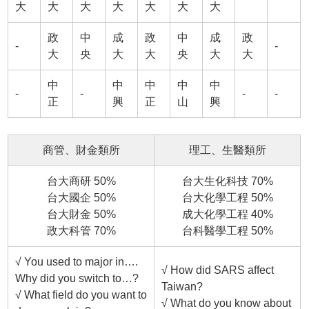
大
大
大
大
大
大
大
政
中
成
政
中
成
政
-
-
大
央
大
大
央
大
大
中
中
中
中
中
-
-
-
-
正
興
正
山
興
商管、財金類所
理工、生醫類所
台大商研 50%
台大生化科技 70%
台大國企 50%
台大化學工程 50%
台大財金 50%
成大化學工程 40%
政大科管 70%
台科醫學工程 50%
√ You used to major in….
√ How did SARS affect
Why did you switch to…?
Taiwan?
√ What field do you want to
√ What do you know about