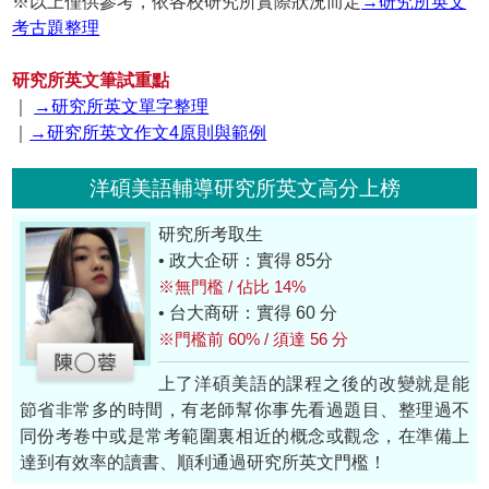
※以上僅供參考，依各校研究所實際狀況而定
→研究所英文
考古題整理
研究所英文筆試重點
｜
→研究所英文單字整理
｜
→研究所英文作文4原則與範例
洋碩美語輔導研究所英文高分上榜
研究所考取生
• 政大企研：實得 85分
※無門檻 / 佔比 14%
• 台大商研：實得 60 分
※門檻前 60% / 須達 56 分
上了洋碩美語的課程之後的改變就是能
節省非常多的時間，有老師幫你事先看過題目、整理過不
同份考卷中或是常考範圍裏相近的概念或觀念，在準備上
達到有效率的讀書、順利通過研究所英文門檻！