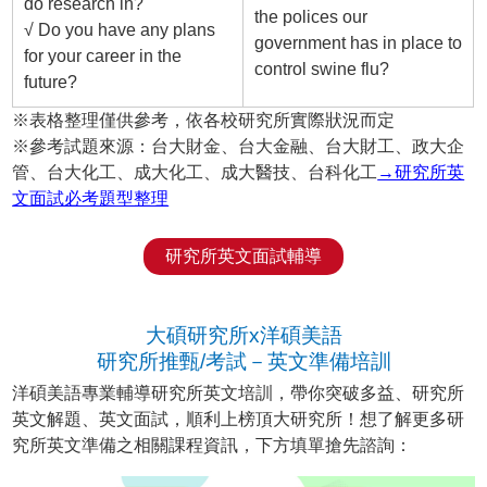
do research in?
the polices our
√ Do you have any plans
government has in place to
for your career in the
control swine flu?
future?
※表格整理僅供參考，依各校研究所實際狀況而定
※參考試題來源：台大財金、台大金融、台大財工、政大企
管、台大化工、成大化工、成大醫技、台科化工
→研究所英
文面試必考題型整理
研究所英文面試輔導
大碩研究所x洋碩美語
研究所推甄/考試－英文準備培訓
洋碩美語專業輔導研究所英文培訓，帶你突破多益、研究所
英文解題、英文面試，順利上榜頂大研究所！想了解更多研
究所英文準備之相關課程資訊，下方填單搶先諮詢：