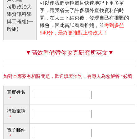
可以使我們更輕鬆且快速地記下更多單
考取政治大
字，讓我省去了許多額外查找資料的時
學資訊科學
間，在大三下結束後，發現自己有推甄的
與工程組(一
機會，因此嘗試看看推甄，並
考到多益
般組)
940分，最終更推甄上榜政大！
▼高效準備帶你攻克研究所英文▼
如對本專案有相關問題，歡迎填表洽詢，有專人為您解答 *必填
真實姓名
*
行動電話
*
電子郵件
*