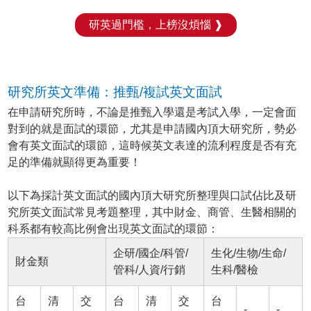
研英過門檻，上榜沒煩惱 ❱
研究所英文準備：推甄/複試英文面試
在申請研究所時，不論是推甄入學還是考試入學，一定會面
對到的就是面試的環節，尤其是申請國內頂大研究所，勢必
會有英文面試的環節，這時候英文表達的流利程度是否有充
足的準備就顯得更為重要！
以下為採計英文面試的國內頂大研究所整理與口試佔比及研
究所英文面試常見考題整理，其中財金、商管、生醫相關的
科系都有較高比例會出現英文面試的環節：
企研/國企/科管/
生化/生物/生命/
財金類
管科/人資/行銷
生科/醫檢
台
清
交
台
清
交
台
-
-