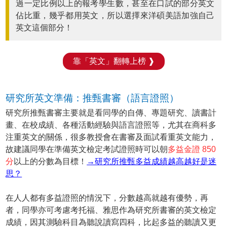
過一定比例以上的報考學生數，甚至在口試的部分英文
佔比重，幾乎都用英文，所以選擇來洋碩美語加強自己
英文這個部分！
靠「英文」翻轉上榜 ❱
研究所英文準備：推甄書審（語言證照）
研究所推甄書審主要就是看同學的自傳、專題研究、讀書計
畫、在校成績、各種活動經驗與語言證照等，尤其在商科多
注重英文的關係，很多教授會在書審及面試看重英文能力，
故建議同學在準備英文檢定考試證照時可以朝
多益金證 850
分
以上的分數為目標！
→研究所推甄多益成績越高越好是迷
思？
在人人都有多益證照的情況下，分數越高就越有優勢，再
者，同學亦可考慮考托福、雅思作為研究所書審的英文檢定
成績，因其測驗科目為聽說讀寫四科，比起多益的聽讀又更